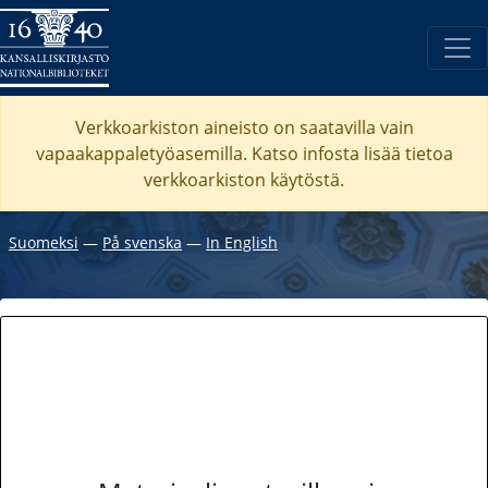
Verkkoarkiston aineisto on saatavilla vain
vapaakappaletyöasemilla. Katso
infosta
lisää tietoa
verkkoarkiston käytöstä.
Suomeksi
―
På svenska
―
In English