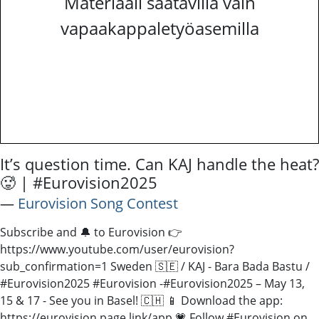
Materiaali saatavilla vain
vapaakappaletyöasemilla
It’s question time. Can KAJ handle the heat?
🥵 | #Eurovision2025
―
Eurovision Song Contest
Subscribe and 🔔 to Eurovision 👉
https://www.youtube.com/user/eurovision?
sub_confirmation=1 ​ Sweden 🇸🇪 / KAJ - Bara Bada Bastu /
#Eurovision2025 #Eurovision -​ #Eurovision2025 – May 13,
15 & 17 - See you in Basel! 🇨🇭 📱 Download the app:
https://eurovision.page.link/app 💗 Follow #Eurovision on