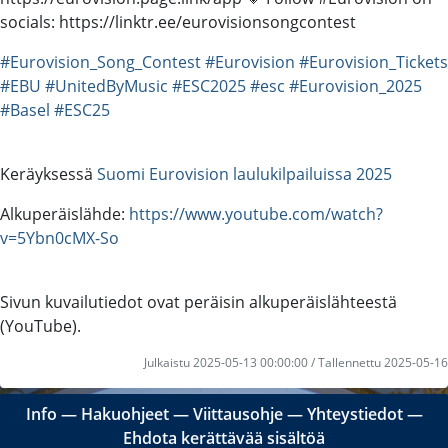
socials: https://linktr.ee/eurovisionsongcontest
#Eurovision_Song_Contest
#Eurovision
#Eurovision_Tickets
#EBU
#UnitedByMusic
#ESC2025
#esc
#Eurovision_2025
#Basel
#ESC25
Keräyksessä
Suomi Eurovision laulukilpailuissa 2025
Alkuperäislähde:
https://www.youtube.com/watch?
v=5Ybn0cMX-So
Sivun kuvailutiedot ovat peräisin alkuperäislähteestä
(YouTube).
Julkaistu 2025-05-13 00:00:00 / Tallennettu 2025-05-16
Info
―
Hakuohjeet
―
Viittausohje
―
Yhteystiedot
―
Ehdota kerättävää sisältöä