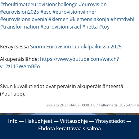
#theultimateeurovisionchallenge
#eurovision
#eurovision2025
#esc
#eurovisionwinner
#eurovisionslovenia
#klemen
#klemenslakonja
#hmtdwhl
#transformation
#eurovisionisrael
#netta
#toy
Keräyksessä
Suomi Eurovision laulukilpailuissa 2025
Alkuperäislähde:
https://www.youtube.com/watch?
v=2z113WAmBEo
Sivun kuvailutiedot ovat peräisin alkuperäislähteestä
(YouTube).
Julkaistu 2025-04-07 00:00:00 / Tallennettu 2025-05-16
Info
―
Hakuohjeet
―
Viittausohje
―
Yhteystiedot
―
Ehdota kerättävää sisältöä