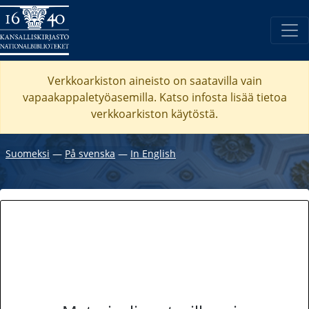
Verkkoarkiston aineisto on saatavilla vain
vapaakappaletyöasemilla. Katso
infosta
lisää tietoa
verkkoarkiston käytöstä.
Suomeksi
―
På svenska
―
In English