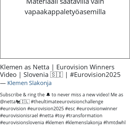
Materiaali saatavilla vain
vapaakappaletyöasemilla
Klemen as Netta | Eurovision Winners
Video | Slovenia 🇸🇮 | #Eurovision2025
―
Klemen Slakonja
Subscribe & ring the 🔔 to never miss a new video! Me as ​​
⁠@netta🐔🇮🇱 #theultimateeurovisionchallenge
#eurovision #eurovision2025 #esc #eurovisionwinner
#eurovisionisrael #netta #toy #transformation
#eurovisionslovenia #klemen #klemenslakonja #hmtdwhl