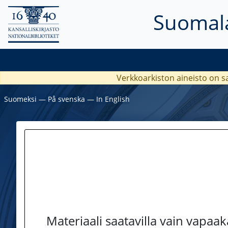
Suomala
Verkkoarkiston aineisto on s
Suomeksi
―
På svenska
―
In English
Materiaali saatavilla vain vapaa