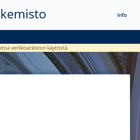
akemisto
Info
ietoa verkkoarkiston käytöstä.