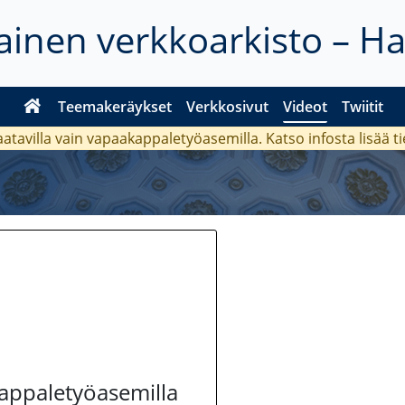
inen verkkoarkisto – H
Teemakeräykset
Verkkosivut
Videot
Twiitit
aatavilla vain vapaakappaletyöasemilla. Katso
infosta
lisää t
kappaletyöasemilla