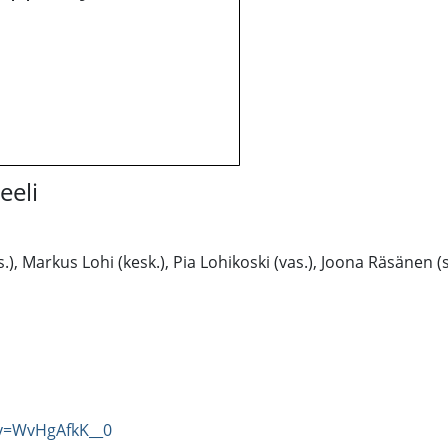
eeli
), Markus Lohi (kesk.), Pia Lohikoski (vas.), Joona Räsänen (s
v=WvHgAfkK__0