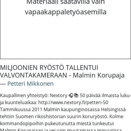
Materiaali saatavilla vain
vapaakappaletyöasemilla
MILJOONIEN RYÖSTÖ TALLENTUI
VALVONTAKAMERAAN - Malmin Korupaja
―
Petteri Mikkonen
Kaupallinen yhteistyö: Nextory 🎧📚 50 päivää ilmaista luku-
ja kuunteluaikaa: http://www.nextory.fi/petteri-50
Tammikuussa 2011 Malmin kaupunginosassa Helsingissä
tehtiin Suomen rikoshistorian suurin koruryöstö. Kolme
kommandopipoihin pukeutunutta miestä tunkeutui
Malmin Korupajaan ja vei vain muutamassa minuutissa