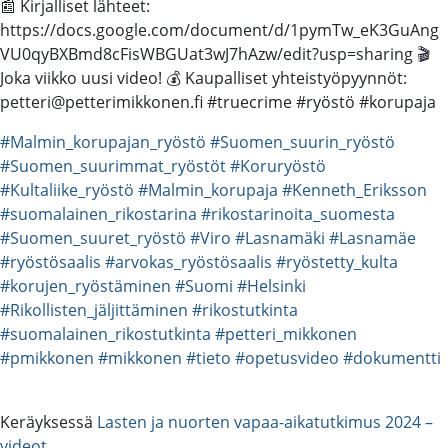
📰 Kirjalliset lähteet:
https://docs.google.com/document/d/1pymTw_eK3GuAng
VU0qyBXBmd8cFisWBGUat3wJ7hAzw/edit?usp=sharing 🎬
Joka viikko uusi video! 💰 Kaupalliset yhteistyöpyynnöt:
petteri@petterimikkonen.fi #truecrime #ryöstö #korupaja
#Malmin_korupajan_ryöstö
#Suomen_suurin_ryöstö
#Suomen_suurimmat_ryöstöt
#Koruryöstö
#Kultaliike_ryöstö
#Malmin_korupaja
#Kenneth_Eriksson
#suomalainen_rikostarina
#rikostarinoita_suomesta
#Suomen_suuret_ryöstö
#Viro
#Lasnamäki
#Lasnamäe
#ryöstösaalis
#arvokas_ryöstösaalis
#ryöstetty_kulta
#korujen_ryöstäminen
#Suomi
#Helsinki
#Rikollisten_jäljittäminen
#rikostutkinta
#suomalainen_rikostutkinta
#petteri_mikkonen
#pmikkonen
#mikkonen
#tieto
#opetusvideo
#dokumentti
Keräyksessä
Lasten ja nuorten vapaa-aikatutkimus 2024 –
videot