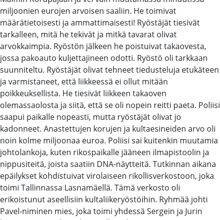
miljoonien eurojen arvoisen saaliin. He toimivat
määrätietoisesti ja ammattimaisesti! Ryöstäjät tiesivät
tarkalleen, mitä he tekivät ja mitkä tavarat olivat
arvokkaimpia. Ryöstön jälkeen he poistuivat takaovesta,
jossa pakoauto kuljettajineen odotti. Ryöstö oli tarkkaan
suunniteltu. Ryöstäjät olivat tehneet tiedusteluja etukäteen
ja varmistaneet, että liikkeessä ei ollut mitään
poikkeuksellista. He tiesivät liikkeen takaoven
olemassaolosta ja siitä, että se oli nopein reitti paeta. Poliisi
saapui paikalle nopeasti, mutta ryöstäjät olivat jo
kadonneet. Anastettujen korujen ja kultaesineiden arvo oli
noin kolme miljoonaa euroa. Poliisi sai kuitenkin muutamia
johtolankoja, kuten rikospaikalle jääneen ilmapistoolin ja
nippusiteitä, joista saatiin DNA-näytteitä. Tutkinnan aikana
epäilykset kohdistuivat virolaiseen rikollisverkostoon, joka
toimi Tallinnassa Lasnamäellä. Tämä verkosto oli
erikoistunut aseellisiin kultaliikeryöstöihin. Ryhmää johti
Pavel-niminen mies, joka toimi yhdessä Sergein ja Jurin