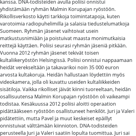
kanssa. DNA-todisteiden avulla poliisi onnistui
yhdistämään ryhmän Malmin Korupajan ryöstöön.
Rikollisverkosto käytti tarkkoja toimintatapoja, kuten
varotoimia radiopuhelimilla ja salaisia tiedustelumatkoja
Suomeen. Ryhmän jäsenet vaihtoivat usein
matkustusnimiään ja poistuivat maasta monimutkaisia
reittejä käyttäen. Poliisi seurasi ryhmän jäseniä pitkään.
Vuonna 2012 ryhmän jäsenet tekivät toisen
kultaliikeryöstön Helsingissä. Poliisi onnistui nappaamaan
heidät verekseltään ja takavarikoi noin 35 000 euron
arvosta kultakoruja. Heidän hallustaan löydettiin myös
videokamera, jolla oli kuvattu useiden kultaliikkeiden
sisätiloja. Vaikka rikolliset jäivät kiinni tuoreeltaan, heidän
osallisuutensa Malmin Korupajan ryöstöön oli vaikeampi
todistaa. Kesäkuussa 2012 poliisi aloitti operaation
pidättääkseen ryöstöön osallistuneet henkilöt. Juri ja Valeri
pidätettiin, mutta Pavel ja muut keskeiset epäillyt
onnistuivat välttämään kiinnioton. DNA-todisteiden
perusteella Juri ja Valeri saatiin lopulta tuomittua. Juri sai