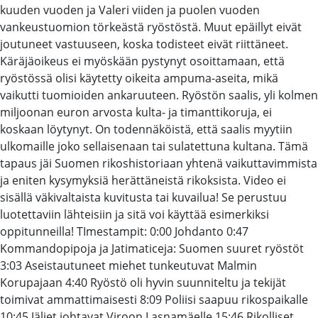
kuuden vuoden ja Valeri viiden ja puolen vuoden
vankeustuomion törkeästä ryöstöstä. Muut epäillyt eivät
joutuneet vastuuseen, koska todisteet eivät riittäneet.
Käräjäoikeus ei myöskään pystynyt osoittamaan, että
ryöstössä olisi käytetty oikeita ampuma-aseita, mikä
vaikutti tuomioiden ankaruuteen. Ryöstön saalis, yli kolmen
miljoonan euron arvosta kulta- ja timanttikoruja, ei
koskaan löytynyt. On todennäköistä, että saalis myytiin
ulkomaille joko sellaisenaan tai sulatettuna kultana. Tämä
tapaus jäi Suomen rikoshistoriaan yhtenä vaikuttavimmista
ja eniten kysymyksiä herättäneistä rikoksista. Video ei
sisällä väkivaltaista kuvitusta tai kuvailua! Se perustuu
luotettaviin lähteisiin ja sitä voi käyttää esimerkiksi
oppitunneilla! TImestampit: 0:00 Johdanto 0:47
Kommandopipoja ja Jatimaticeja: Suomen suuret ryöstöt
3:03 Aseistautuneet miehet tunkeutuvat Malmin
Korupajaan 4:40 Ryöstö oli hyvin suunniteltu ja tekijät
toimivat ammattimaisesti 8:09 Poliisi saapuu rikospaikalle
10:45 Jäljet johtavat Viroon Lasnamäelle 15:46 Rikolliset