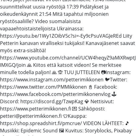
suunnittelivat uusia ryöstöjä 17:39 Pidätykset ja
oikeudenkäynnit 21:54 Mitä tapahtui miljoonien
ryöstösaaliille? Video suomalaisista
vapaaehtoistaistelijoista Ukrainassa:
https://youtu.be/1Wy1ZOibV5c?si=-Ey9cPsuVAGJeREd Liity
Petterin kanavan viralliseksi tukijaksi! Kanavajäsenet saavat
myös extra-sisältöä!
https://www.youtube.com/channel/UCW4heqyZ9aMiXRwptJ
IMXGQ/join 🙏 Kiitos että katsoit videon! Se merkitsee
minulle todella paljon! 🙏 🙊 TUU JUTTELEEN 📷Instagram:
https://www.instagram.com/petterimikkonen 🐦Twitter:
https://www.twitter.com/PMMikkonen 📓 Facebook:
https://www.facebook.com/petterimikkonenvlog 🕹️
Discord: https://discord.gg/TzwpKag 💎 Nettisivut:
https://www.petterimikkonen.fi 💌 Sähköposti:
petteri@petterimikkonen.fi 👕Kauppa:
https://shop.spreadshirt.fi/pmcrue/ VIDEON LÄHTEET: 🎵
Musiikki: Epidemic Sound 🖼️ Kuvitus: Storyblocks, Pixabay