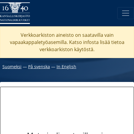
Verkkoarkiston aineisto on saatavilla vain
vapaakappaletyöasemilla. Katso
infosta
lisää tietoa
verkkoarkiston käytöstä.
Suomeksi
―
På svenska
―
In English