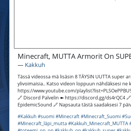
Minecraft, MUTTA Armorit On SUPE
―
Kakkuh
Tässä videossa mä lisäsin 8 TÄYSIN UUTTA super armor
ylivoimaisia.. Katso videon loppuun nähdäksesi ne 
https://www.youtube.com/playlist?list=PLSOePPBU9
🔗 Discord Palvelin ➽ https://discord.gg/ds4rQC4 
EpidemicSound 🔗 Napsauta tästä saadaksesi 7 päi
#Kakkuh
#suomi
#Minecraft
#Minecraft_Suomi
#Su
#Minecraft_läpi_mutta
#Kakkuh_Minecraft_MUTTA
#toteemi_on_op
#kakkuh_op
#kakkuh_super
#kakk