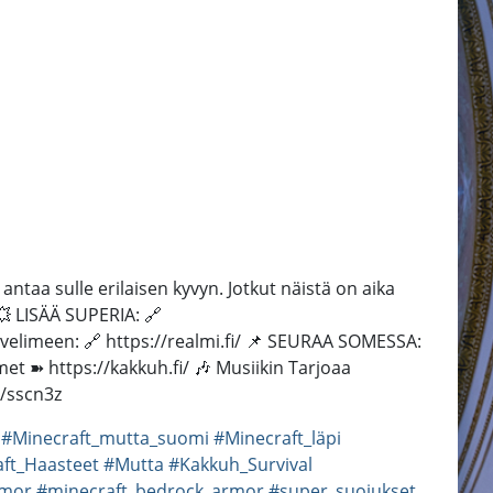
ntaa sulle erilaisen kyvyn. Jotkut näistä on aika
💥 LISÄÄ SUPERIA: 🔗
limeen: 🔗 https://realmi.fi/ 📌 SEURAA SOMESSA:
t ➽ https://kakkuh.fi/ 🎶 Musiikin Tarjoaa
l/sscn3z
#Minecraft_mutta_suomi
#Minecraft_läpi
ft_Haasteet
#Mutta
#Kakkuh_Survival
rmor
#minecraft_bedrock_armor
#super_suojukset