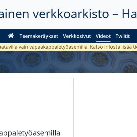
inen verkkoarkisto – H
Teemakeräykset
Verkkosivut
Videot
Twiitit
aatavilla vain vapaakappaletyöasemilla. Katso
infosta
lisää t
kappaletyöasemilla