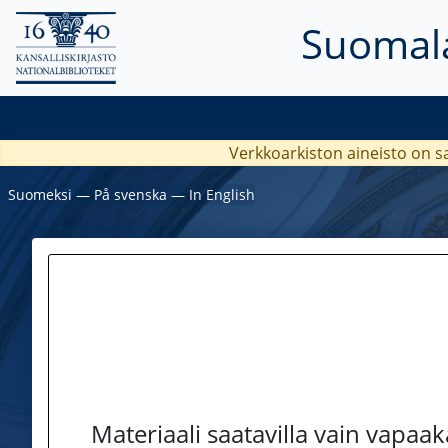
Suomala
Verkkoarkiston aineisto on s
Suomeksi
―
På svenska
―
In English
Materiaali saatavilla vain vapaa