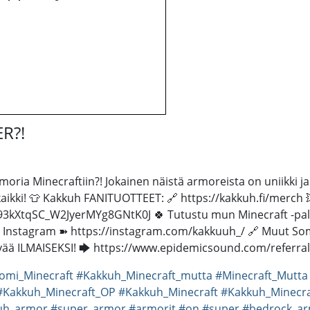
R?!
ia Minecraftiin?! Jokainen näistä armoreista on uniikki ja a
kaikki! 👕 Kakkuh FANITUOTTEET: 🔗 https://kakkuh.fi/merch 
3kXtqSC_W2JyerMYg8GNtK0J 🍀 Tutustu mun Minecraft -palve
 Instagram ➽ https://instagram.com/kakkuuh_/ 🔗 Muut Some
vää ILMAISEKSI! 🡆 https://www.epidemicsound.com/referra
omi_Minecraft
#Kakkuh_Minecraft_mutta
#Minecraft_Mutta
#Kakkuh_Minecraft_OP
#Kakkuh_Minecraft
#Kakkuh_Minecra
uh_armor
#super_armor
#armorit
#on
#super
#bedrock_a