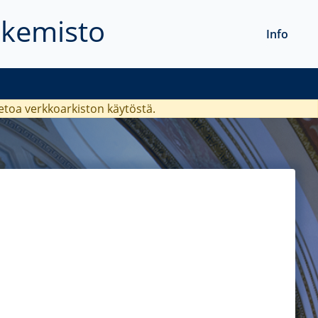
akemisto
Info
ietoa verkkoarkiston käytöstä.