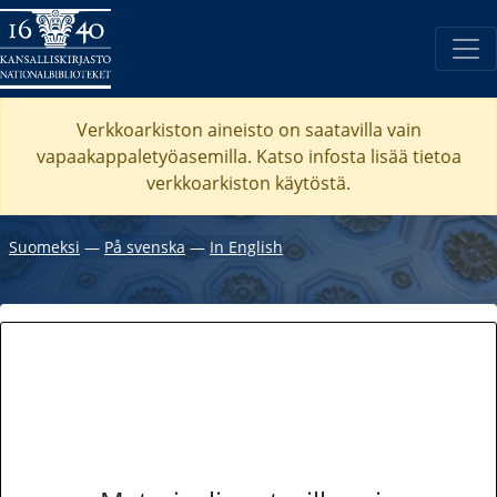
Verkkoarkiston aineisto on saatavilla vain
vapaakappaletyöasemilla. Katso
infosta
lisää tietoa
verkkoarkiston käytöstä.
Suomeksi
―
På svenska
―
In English