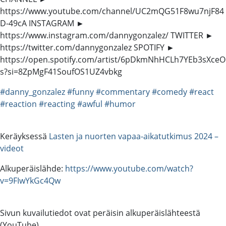
https://www.youtube.com/channel/UC2mQG51F8wu7njF84
D-49cA INSTAGRAM ►
https://www.instagram.com/dannygonzalez/ TWITTER ►
https://twitter.com/dannygonzalez SPOTIFY ►
https://open.spotify.com/artist/6pDkmNhHCLh7YEb3sXceO
s?si=8ZpMgF41SoufOS1UZ4vbkg
#danny_gonzalez
#funny
#commentary
#comedy
#react
#reaction
#reacting
#awful
#humor
Keräyksessä
Lasten ja nuorten vapaa-aikatutkimus 2024 –
videot
Alkuperäislähde:
https://www.youtube.com/watch?
v=9FIwYkGc4Qw
Sivun kuvailutiedot ovat peräisin alkuperäislähteestä
(YouTube).