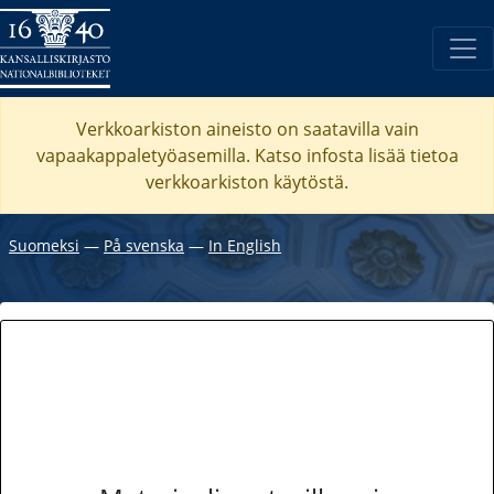
Verkkoarkiston aineisto on saatavilla vain
vapaakappaletyöasemilla. Katso
infosta
lisää tietoa
verkkoarkiston käytöstä.
Suomeksi
―
På svenska
―
In English