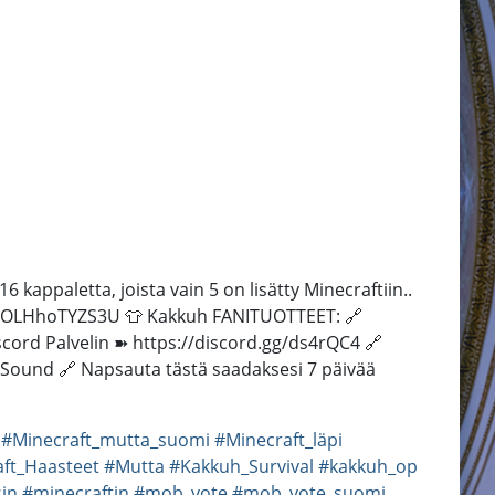
kappaletta, joista vain 5 on lisätty Minecraftiin..
.be/OLHhoTYZS3U 👕 Kakkuh FANITUOTTEET: 🔗
scord Palvelin ➽ https://discord.gg/ds4rQC4 🔗
cSound 🔗 Napsauta tästä saadaksesi 7 päivää
#Minecraft_mutta_suomi
#Minecraft_läpi
ft_Haasteet
#Mutta
#Kakkuh_Survival
#kakkuh_op
sin
#minecraftin
#mob_vote
#mob_vote_suomi