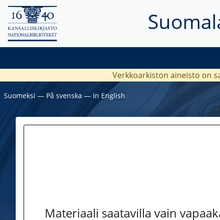
Suomala
Verkkoarkiston aineisto on s
Suomeksi
―
På svenska
―
In English
Materiaali saatavilla vain vapaa