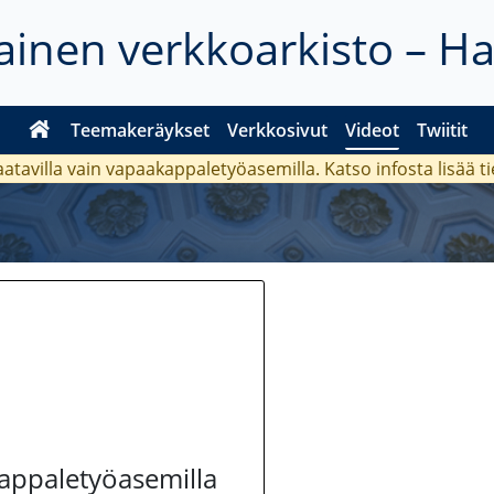
inen verkkoarkisto – H
Teemakeräykset
Verkkosivut
Videot
Twiitit
aatavilla vain vapaakappaletyöasemilla. Katso
infosta
lisää t
kappaletyöasemilla