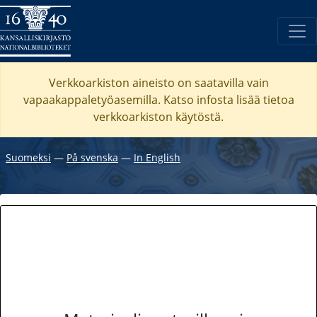
Verkkoarkiston aineisto on saatavilla vain
vapaakappaletyöasemilla. Katso
infosta
lisää tietoa
verkkoarkiston käytöstä.
Suomeksi
―
På svenska
―
In English