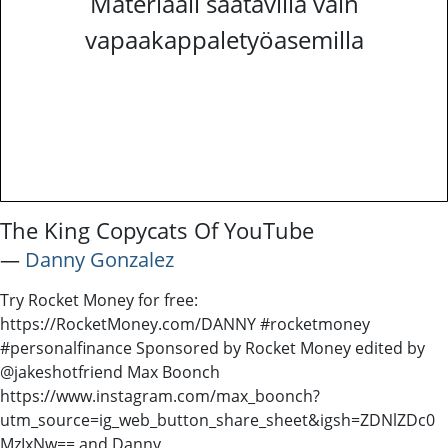
Materiaali saatavilla vain
vapaakappaletyöasemilla
The King Copycats Of YouTube
―
Danny Gonzalez
Try Rocket Money for free:
https://RocketMoney.com/DANNY #rocketmoney
#personalfinance Sponsored by Rocket Money edited by
@jakeshotfriend Max Boonch
https://www.instagram.com/max_boonch?
utm_source=ig_web_button_share_sheet&igsh=ZDNlZDc0
MzIxNw== and Danny