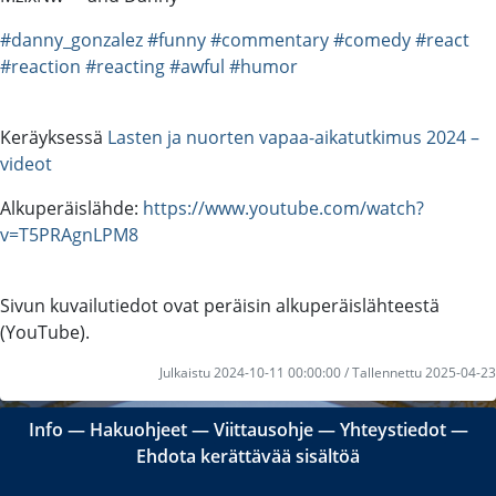
#danny_gonzalez
#funny
#commentary
#comedy
#react
#reaction
#reacting
#awful
#humor
Keräyksessä
Lasten ja nuorten vapaa-aikatutkimus 2024 –
videot
Alkuperäislähde:
https://www.youtube.com/watch?
v=T5PRAgnLPM8
Sivun kuvailutiedot ovat peräisin alkuperäislähteestä
(YouTube).
Julkaistu 2024-10-11 00:00:00 / Tallennettu 2025-04-23
Info
―
Hakuohjeet
―
Viittausohje
―
Yhteystiedot
―
Ehdota kerättävää sisältöä