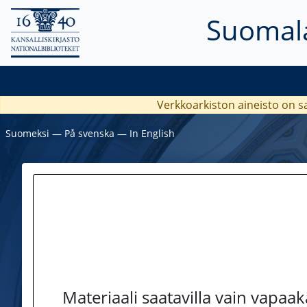
Suomala
Verkkoarkiston aineisto on s
Suomeksi
―
På svenska
―
In English
Materiaali saatavilla vain vapaa