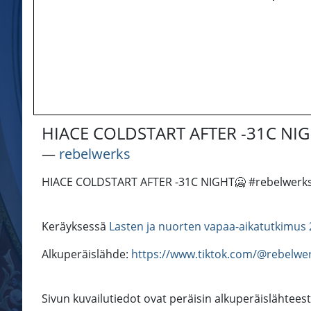
HIACE COLDSTART AFTER -31C NIGHT
―
rebelwerks
HIACE COLDSTART AFTER -31C NIGHT🥶 #rebelwerks #d
Keräyksessä
Lasten ja nuorten vapaa-aikatutkimus 
Alkuperäislähde:
https://www.tiktok.com/@rebelw
Sivun kuvailutiedot ovat peräisin alkuperäislähteest