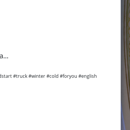
...
start #truck #winter #cold #foryou #english