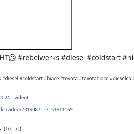
🥶 #rebelwerks #diesel #coldstart #hia
iesel #coldstart #hiace #toyota #toyotahiace #dieselcold
2024 – videot
erks/video/7319087127151611169
ä (TikTok).