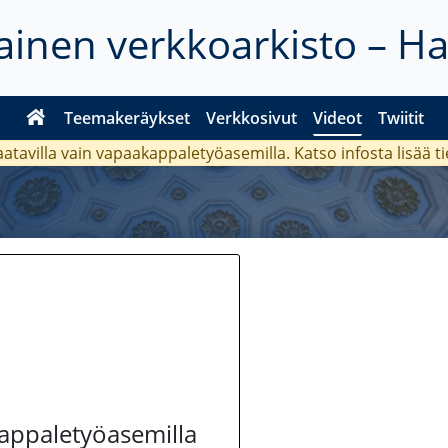
inen verkkoarkisto – H
Teemakeräykset
Verkkosivut
Videot
Twiitit
aatavilla vain vapaakappaletyöasemilla. Katso
infosta
lisää t
kappaletyöasemilla