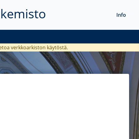
akemisto
Info
ietoa verkkoarkiston käytöstä.