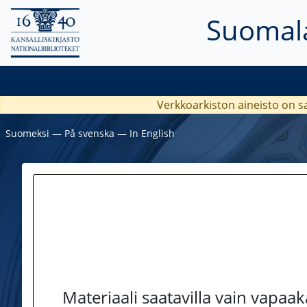
Suomala
Verkkoarkiston aineisto on s
Suomeksi
―
På svenska
―
In English
Materiaali saatavilla vain vapaa