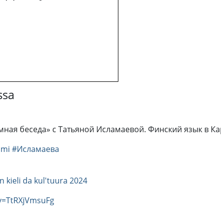
ssa
 «Умная беседа» с Татьяной Исламаевой. Финский язык в К
omi
#Исламаева
an kieli da kul'tuura 2024
v=TtRXjVmsuFg