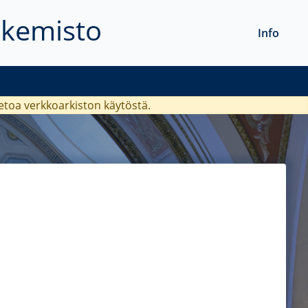
akemisto
Info
ietoa verkkoarkiston käytöstä.