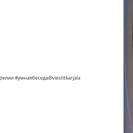
арелии #умнаябеседа@viestitkarjala