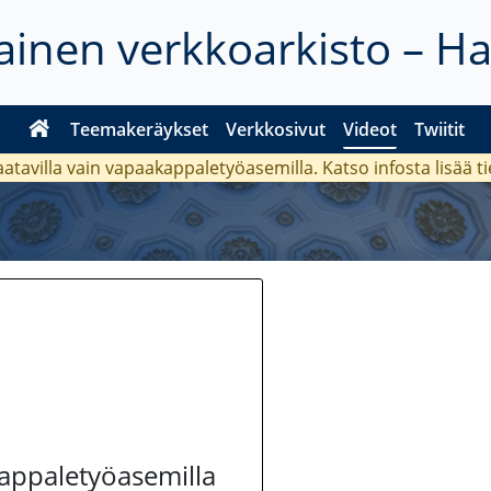
inen verkkoarkisto – H
Teemakeräykset
Verkkosivut
Videot
Twiitit
aatavilla vain vapaakappaletyöasemilla. Katso
infosta
lisää t
kappaletyöasemilla