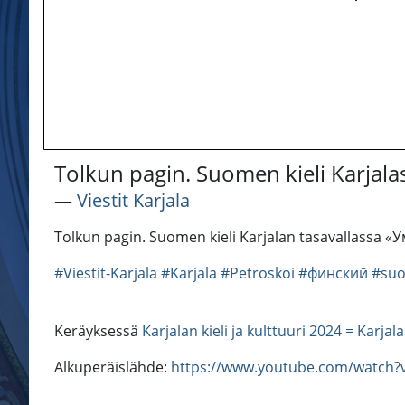
Tolkun pagin. Suomen kieli Karjala
―
Viestit Karjala
Tolkun pagin. Suomen kieli Karjalan tasavallassa
#Viestit-Karjala
#Karjala
#Petroskoi
#финский
#su
Keräyksessä
Karjalan kieli ja kulttuuri 2024 = Karjal
Alkuperäislähde:
https://www.youtube.com/watch?