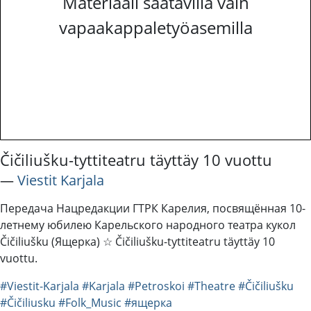
Materiaali saatavilla vain
vapaakappaletyöasemilla
Čičiliušku-tyttiteatru täyttäy 10 vuottu
―
Viestit Karjala
Передача Нацредакции ГТРК Карелия, посвящённая 10-
летнему юбилею Карельского народного театра кукол
Čičiliušku (Ящерка) ☆ Čičiliušku-tyttiteatru täyttäy 10
vuottu.
#Viestit-Karjala
#Karjala
#Petroskoi
#Theatre
#Čičiliušku
#Čičiliusku
#Folk_Music
#ящерка