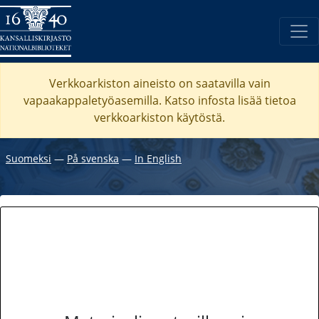
Verkkoarkiston aineisto on saatavilla vain
vapaakappaletyöasemilla. Katso
infosta
lisää tietoa
verkkoarkiston käytöstä.
Suomeksi
―
På svenska
―
In English