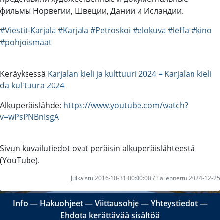
фильмы Норвегии, Швеции, Дании и Исландии.
#Viestit-Karjala
#Karjala
#Petroskoi
#elokuva
#leffa
#kino
#pohjoismaat
Keräyksessä
Karjalan kieli ja kulttuuri 2024 = Karjalan kieli
da kul'tuura 2024
Alkuperäislähde:
https://www.youtube.com/watch?
v=wPsPNBnIsgA
Sivun kuvailutiedot ovat peräisin alkuperäislähteestä
(YouTube).
Julkaistu 2016-10-31 00:00:00 / Tallennettu 2024-12-25
Info
―
Hakuohjeet
―
Viittausohje
―
Yhteystiedot
―
Ehdota kerättävää sisältöä