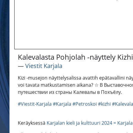
Kalevalasta Pohjolah -näyttely Kiz
―
Viestit Karjala
Kizi -musejon näyttelysalissa avattih epätavallini n
voi tavata matkustamisen aikana? ☆ В Выставочн
путешествии из страны Калевалы в Похъёлу.
#Viestit-Karjala
#Karjala
#Petroskoi
#kizhi
#Kaleval
Keräyksessä
Karjalan kieli ja kulttuuri 2024 = Karjal