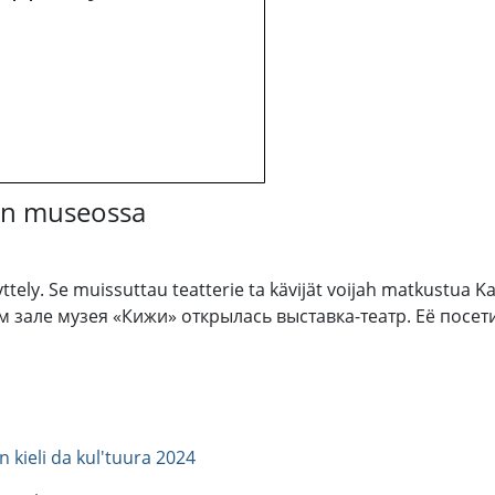
hin museossa
äyttely. Se muissuttau teatterie ta kävijät voijah matkustua
ом зале музея «Кижи» открылась выставка-театр. Её посе
a
an kieli da kul'tuura 2024