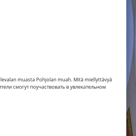
 Kalevalan muasta Pohjolan muah. Mitä miellyttävyä
тители смогут поучаствовать в увлекательном