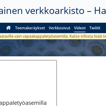
inen verkkoarkisto – H
Teemakeräykset
Verkkosivut
Videot
Twiitit
aatavilla vain vapaakappaletyöasemilla. Katso
infosta
lisää t
kappaletyöasemilla