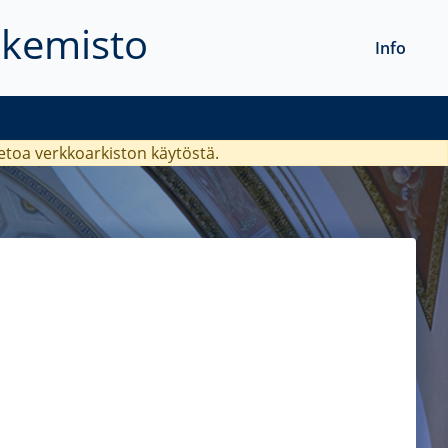
akemisto
Info
ietoa verkkoarkiston käytöstä.