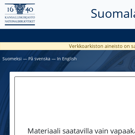
Suomala
Verkkoarkiston aineisto on s
Suomeksi
―
På svenska
―
In English
Materiaali saatavilla vain vapaa