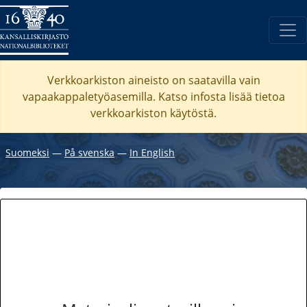
Verkkoarkiston aineisto on saatavilla vain
vapaakappaletyöasemilla. Katso
infosta
lisää tietoa
verkkoarkiston käytöstä.
Suomeksi
―
På svenska
―
In English