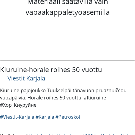
Materiaali saatavilla vain
vapaakappaletyöasemilla
Kiuruine-horale roihes 50 vuottu
―
Viestit Karjala
Kiuruine-pajojoukko Tuukselpäi tänävuon pruaznuiččou
vuozipäiviä. Horale roihes 50 vuottu. #Kiuruine
#Хор_Киуруйне
#Viestit-Karjala
#Karjala
#Petroskoi