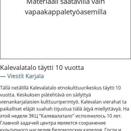
Materiaali saatavilla vain
vapaakappaletyöasemilla
Kalevalatalo täytti 10 vuotta
―
Viestit Karjala
Tällä netälillä Kalevalatalo etnokulttuurikeskus täytti 10
vuotta. Keskuksen piätehtävä on säilyttyä
vienankarjalaisien kulttuuriperintyö. Kalevalan vierahat ta
paikalliset eläjät suahah tiijustua tiälä äijyä miellyttävyä. На
этой неделе ЭКЦ “Калевалатало” исполнилось 10 лет.
Главной задачей центра является сохранение
культурного наследия беломорских карелов. Гости и