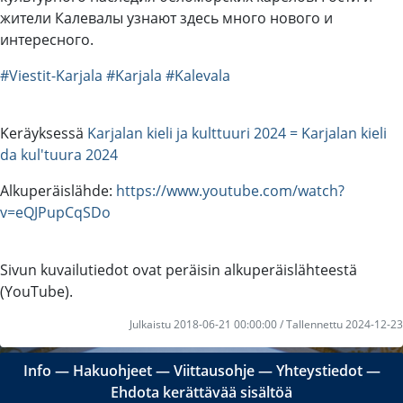
жители Калевалы узнают здесь много нового и
интересного.
#Viestit-Karjala
#Karjala
#Kalevala
Keräyksessä
Karjalan kieli ja kulttuuri 2024 = Karjalan kieli
da kul'tuura 2024
Alkuperäislähde:
https://www.youtube.com/watch?
v=eQJPupCqSDo
Sivun kuvailutiedot ovat peräisin alkuperäislähteestä
(YouTube).
Julkaistu 2018-06-21 00:00:00 / Tallennettu 2024-12-23
Info
―
Hakuohjeet
―
Viittausohje
―
Yhteystiedot
―
Ehdota kerättävää sisältöä