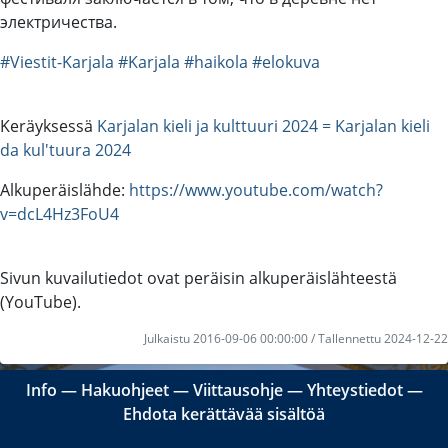
электричества.
#Viestit-Karjala
#Karjala
#haikola
#elokuva
Keräyksessä
Karjalan kieli ja kulttuuri 2024 = Karjalan kieli
da kul'tuura 2024
Alkuperäislähde:
https://www.youtube.com/watch?
v=dcL4Hz3FoU4
Sivun kuvailutiedot ovat peräisin alkuperäislähteestä
(YouTube).
Julkaistu 2016-09-06 00:00:00 / Tallennettu 2024-12-22
Info
―
Hakuohjeet
―
Viittausohje
―
Yhteystiedot
―
Ehdota kerättävää sisältöä