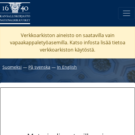
Verkkoarkiston aineisto on saatavilla vain
vapaakappaletyöasemilla. Katso
infosta
lisää tietoa
verkkoarkiston käytöstä.
Suomeksi
―
På svenska
―
In English