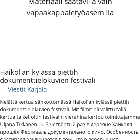
Materiaali saatavilla vain
vapaakappaletyöasemilla
Haikol'an kylässä piettih
dokumenttielokuvien festivali
―
Viestit Karjala
Nelättä kertua sähköttömässä Haikol'an kylässä piettih
dokumenttielokuvien festivali. Mit filmit oli valittu tällä
kertua ta ket oltih festivalin vierahina kertou toimittajamme
Uljana Tikkanen. ☆ В четвёртый раз в деревне Хайколя
прошёл Фестиваль документального кино. Особенность
фестиваля заключается в том, что в деревне нет