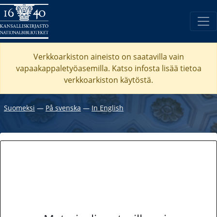
Verkkoarkiston aineisto on saatavilla vain
vapaakappaletyöasemilla. Katso
infosta
lisää tietoa
verkkoarkiston käytöstä.
Suomeksi
―
På svenska
―
In English