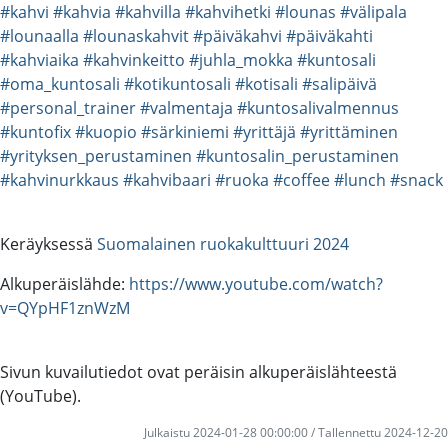
#kahvi
#kahvia
#kahvilla
#kahvihetki
#lounas
#välipala
#lounaalla
#lounaskahvit
#päiväkahvi
#päiväkahti
#kahviaika
#kahvinkeitto
#juhla_mokka
#kuntosali
#oma_kuntosali
#kotikuntosali
#kotisali
#salipäivä
#personal_trainer
#valmentaja
#kuntosalivalmennus
#kuntofix
#kuopio
#särkiniemi
#yrittäjä
#yrittäminen
#yrityksen_perustaminen
#kuntosalin_perustaminen
#kahvinurkkaus
#kahvibaari
#ruoka
#coffee
#lunch
#snack
Keräyksessä
Suomalainen ruokakulttuuri 2024
Alkuperäislähde:
https://www.youtube.com/watch?
v=QYpHF1znWzM
Sivun kuvailutiedot ovat peräisin alkuperäislähteestä
(YouTube).
Julkaistu 2024-01-28 00:00:00 / Tallennettu 2024-12-20