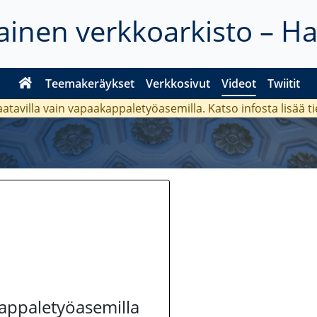
inen verkkoarkisto – H
Teemakeräykset
Verkkosivut
Videot
Twiitit
aatavilla vain vapaakappaletyöasemilla. Katso
infosta
lisää t
kappaletyöasemilla