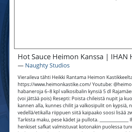
Hot Sauce Heimon Kanssa | IHAN
―
Naughty Studios
Vieraileva tähti Heikki Rantama Heimon Kastikkeelta
https://www.heimonkastike.com/ Youtube: @heimokokk
habaneroja 6–8 kpl valkosibalin kynsiä 5 dl Rajamäen
(voi jättää pois) Resepti: Poista chileistä nupit ja kuo
kannen alla, kunnes chilit ja valkosipulit on kypsiä
vedellä/etikalla riippuen siitä kaipaako soosi lisää
Tarkista maku, pese kädet ja pullota. ______________
henkiset safkat valmistuvat kotonakin puolessa tunni