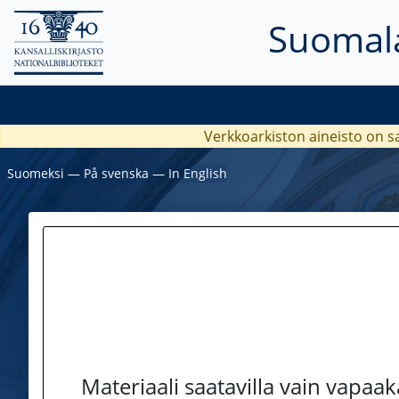
Suomala
Verkkoarkiston aineisto on s
Suomeksi
―
På svenska
―
In English
Materiaali saatavilla vain vapaa