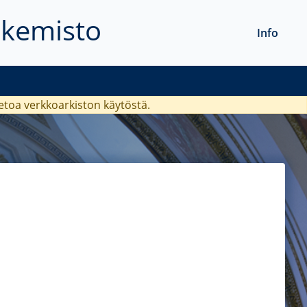
akemisto
Info
ietoa verkkoarkiston käytöstä.