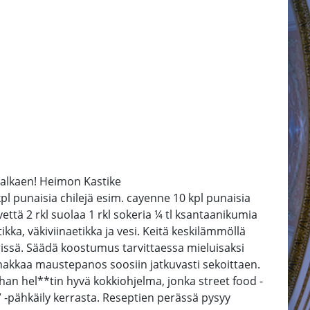
a alkaen! Heimon Kastike
 punaisia chilejä esim. cayenne 10 kpl punaisia
että 2 rkl suolaa 1 rkl sokeria ¼ tl ksantaanikumia
etikka, väkiviinaetikka ja vesi. Keitä keskilämmöllä
erissä. Säädä koostumus tarvittaessa mieluisaksi
a nakkaa maustepanos soosiin jatkuvasti sekoittaen.
ihan hel**tin hyvä kokkiohjelma, jonka street food -
” -pähkäily kerrasta. Reseptien perässä pysyy