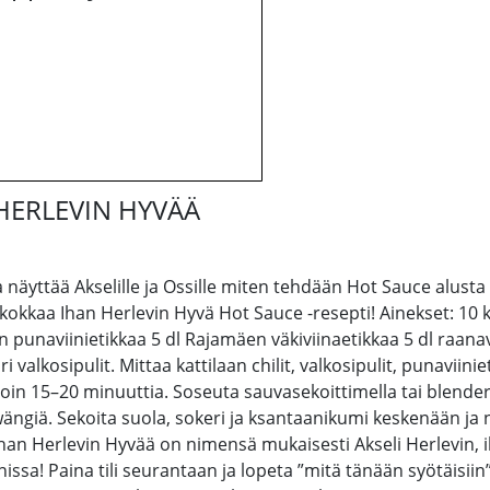
 HERLEVIN HYVÄÄ
 näyttää Akselille ja Ossille miten tehdään Hot Sauce alust
aa Ihan Herlevin Hyvä Hot Sauce -resepti! Ainekset: 10 kpl
 punaviinietikkaa 5 dl Rajamäen väkiviinaetikkaa 5 dl raanav
ri valkosipulit. Mittaa kattilaan chilit, valkosipulit, punaviini
, noin 15–20 minuuttia. Soseuta sauvasekoittimella tai blend
 zwängiä. Sekoita suola, sokeri ja ksantaanikumi keskenään j
 Ihan Herlevin Hyvää on nimensä mukaisesti Akseli Herlevin, 
ssa! Paina tili seurantaan ja lopeta ”mitä tänään syötäisiin