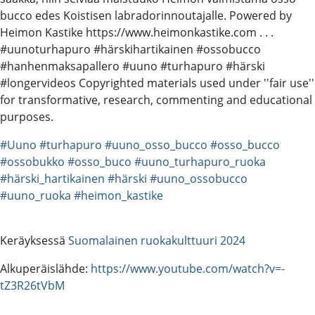
bucco edes Koistisen labradorinnoutajalle. Powered by
Heimon Kastike https://www.heimonkastike.com . . .
#uunoturhapuro #härskihartikainen #ossobucco
#hanhenmaksapallero #uuno #turhapuro #härski
#longervideos Copyrighted materials used under ''fair use''
for transformative, research, commenting and educational
purposes.
#Uuno
#turhapuro
#uuno_osso_bucco
#osso_bucco
#ossobukko
#osso_buco
#uuno_turhapuro_ruoka
#härski_hartikainen
#härski
#uuno_ossobucco
#uuno_ruoka
#heimon_kastike
Keräyksessä
Suomalainen ruokakulttuuri 2024
Alkuperäislähde:
https://www.youtube.com/watch?v=-
tZ3R26tVbM