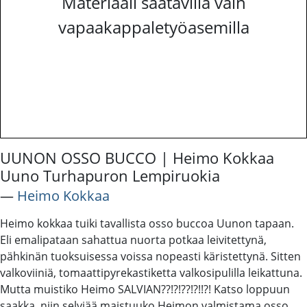
Materiaali saatavilla vain
vapaakappaletyöasemilla
UUNON OSSO BUCCO | Heimo Kokkaa
Uuno Turhapuron Lempiruokia
―
Heimo Kokkaa
Heimo kokkaa tuiki tavallista osso buccoa Uunon tapaan.
Eli emalipataan sahattua nuorta potkaa leivitettynä,
pähkinän tuoksuisessa voissa nopeasti käristettynä. Sitten
valkoviiniä, tomaattipyrekastiketta valkosipulilla leikattuna.
Mutta muistiko Heimo SALVIAN??!?!??!?!!?! Katso loppuun
saakka, niin selviää maistuuko Heimon valmistama osso