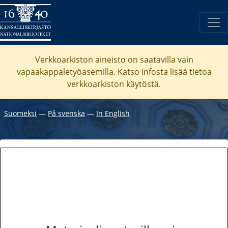
Verkkoarkiston aineisto on saatavilla vain
vapaakappaletyöasemilla. Katso
infosta
lisää tietoa
verkkoarkiston käytöstä.
Suomeksi
―
På svenska
―
In English