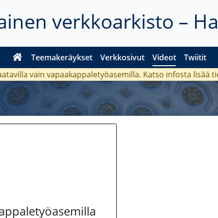
inen verkkoarkisto – H
Teemakeräykset
Verkkosivut
Videot
Twiitit
aatavilla vain vapaakappaletyöasemilla. Katso
infosta
lisää t
kappaletyöasemilla