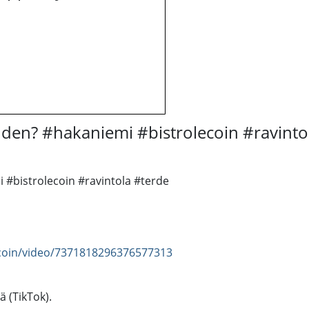
auden? #hakaniemi #bistrolecoin #ravinto
i #bistrolecoin #ravintola #terde
ecoin/video/7371818296376577313
ä (TikTok).