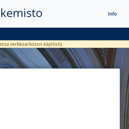
akemisto
Info
ietoa verkkoarkiston käytöstä.