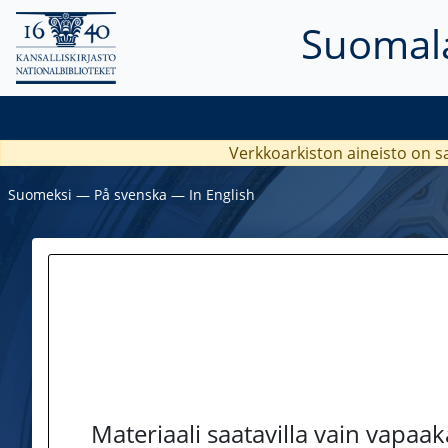
Suomala
Verkkoarkiston aineisto on s
Suomeksi
―
På svenska
―
In English
Materiaali saatavilla vain vapaa