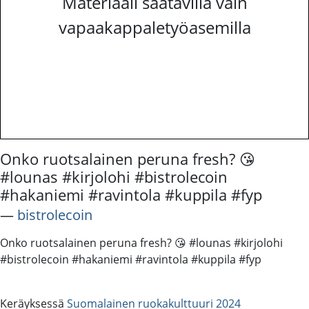
Materiaali saatavilla vain
vapaakappaletyöasemilla
Onko ruotsalainen peruna fresh? 😘
#lounas #kirjolohi #bistrolecoin
#hakaniemi #ravintola #kuppila #fyp
―
bistrolecoin
Onko ruotsalainen peruna fresh? 😘 #lounas #kirjolohi
#bistrolecoin #hakaniemi #ravintola #kuppila #fyp
Keräyksessä
Suomalainen ruokakulttuuri 2024