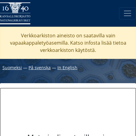
Verkkoarkiston aineisto on saatavilla vain
vapaakappaletyöasemilla. Katso
infosta
lisää tietoa
verkkoarkiston käytöstä.
Suomeksi
―
På svenska
―
In English