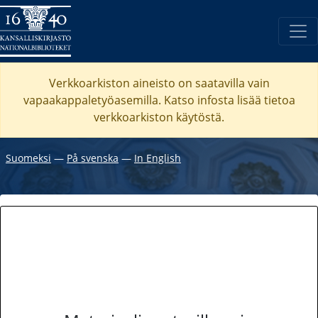
Verkkoarkiston aineisto on saatavilla vain
vapaakappaletyöasemilla. Katso
infosta
lisää tietoa
verkkoarkiston käytöstä.
Suomeksi
―
På svenska
―
In English