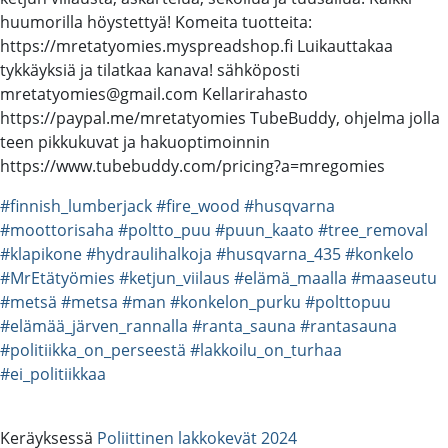
huumorilla höystettyä! Komeita tuotteita:
https://mretatyomies.myspreadshop.fi Luikauttakaa
tykkäyksiä ja tilatkaa kanava! sähköposti
mretatyomies@gmail.com Kellarirahasto
https://paypal.me/mretatyomies TubeBuddy, ohjelma jolla
teen pikkukuvat ja hakuoptimoinnin
https://www.tubebuddy.com/pricing?a=mregomies
#finnish_lumberjack
#fire_wood
#husqvarna
#moottorisaha
#poltto_puu
#puun_kaato
#tree_removal
#klapikone
#hydraulihalkoja
#husqvarna_435
#konkelo
#MrEtätyömies
#ketjun_viilaus
#elämä_maalla
#maaseutu
#metsä
#metsa
#man
#konkelon_purku
#polttopuu
#elämää_järven_rannalla
#ranta_sauna
#rantasauna
#politiikka_on_perseestä
#lakkoilu_on_turhaa
#ei_politiikkaa
Keräyksessä
Poliittinen lakkokevät 2024