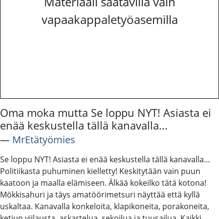
Materiaali saatavilla vain
vapaakappaletyöasemilla
Oma moka mutta Se loppu NYT! Asiasta ei
enää keskustella tällä kanavalla...
―
MrEtätyömies
Se loppu NYT! Asiasta ei enää keskustella tällä kanavalla...
Politiikasta puhuminen kielletty! Keskitytään vain puun
kaatoon ja maalla elämiseen. Älkää kokeilko tätä kotona!
Mökkisahuri ja täys amatöörimetsuri näyttää että kyllä
uskaltaa. Kanavalla konkeloita, klapikoneita, porakoneita,
ketjun viilausta, askartelua, sekoilua ja tuusailua. Kaikki