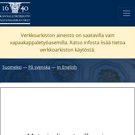
Verkkoarkiston aineisto on saatavilla vain
vapaakappaletyöasemilla. Katso
infosta
lisää tietoa
verkkoarkiston käytöstä.
Suomeksi
―
På svenska
―
In English