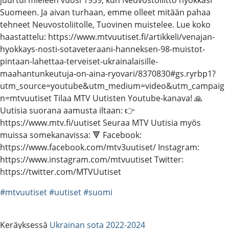
Suomeen. Ja aivan turhaan, emme olleet mitään pahaa
tehneet Neuvostoliitolle, Tuovinen muistelee. Lue koko
haastattelu: https://www.mtvuutiset.fi/artikkeli/venajan-
hyokkays-nosti-sotaveteraani-hanneksen-98-muistot-
pintaan-lahettaa-terveiset-ukrainalaisille-
maahantunkeutuja-on-aina-ryovari/8370830#gs.ryrbp1?
utm_source=youtube&utm_medium=video&utm_campaig
n=mtvuutiset Tilaa MTV Uutisten Youtube-kanava! 🙏
Uutisia suorana aamusta iltaan: 👉
https://www.mtv.fi/uutiset Seuraa MTV Uutisia myös
muissa somekanavissa: 🔻 Facebook:
https://www.facebook.com/mtv3uutiset/ Instagram:
https://www.instagram.com/mtvuutiset Twitter:
https://twitter.com/MTVUutiset
#mtvuutiset
#uutiset
#suomi
Keräyksessä
Ukrainan sota 2022-2024