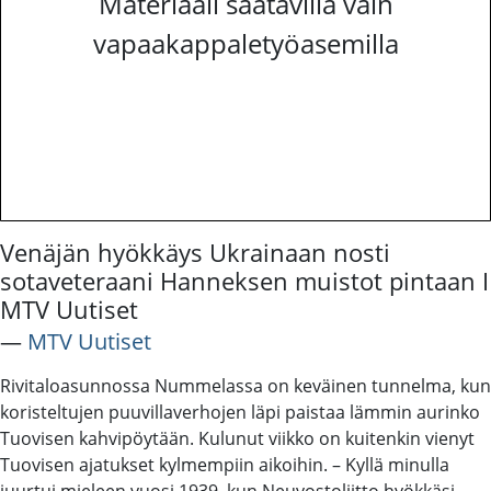
Materiaali saatavilla vain
vapaakappaletyöasemilla
Venäjän hyökkäys Ukrainaan nosti
sotaveteraani Hanneksen muistot pintaan I
MTV Uutiset
―
MTV Uutiset
Rivitaloasunnossa Nummelassa on keväinen tunnelma, kun
koristeltujen puuvillaverhojen läpi paistaa lämmin aurinko
Tuovisen kahvipöytään. Kulunut viikko on kuitenkin vienyt
Tuovisen ajatukset kylmempiin aikoihin. – Kyllä minulla
juurtui mieleen vuosi 1939, kun Neuvostoliitto hyökkäsi