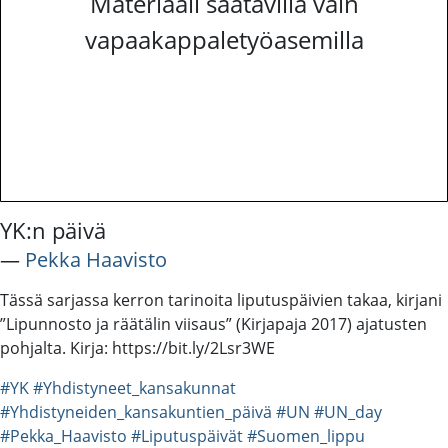
Materiaali saatavilla vain
vapaakappaletyöasemilla
YK:n päivä
―
Pekka Haavisto
Tässä sarjassa kerron tarinoita liputuspäivien takaa, kirjani
”Lipunnosto ja räätälin viisaus” (Kirjapaja 2017) ajatusten
pohjalta. Kirja: https://bit.ly/2Lsr3WE
#YK
#Yhdistyneet_kansakunnat
#Yhdistyneiden_kansakuntien_päivä
#UN
#UN_day
#Pekka_Haavisto
#Liputuspäivät
#Suomen_lippu