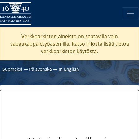
Verkkoarkiston aineisto on saatavilla vain
vapaakappaletyöasemilla. Katso
infosta
lisää tietoa
verkkoarkiston käytöstä.
Suomeksi
―
På svenska
―
In English