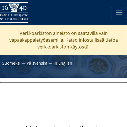
Verkkoarkiston aineisto on saatavilla vain
vapaakappaletyöasemilla. Katso
infosta
lisää tietoa
verkkoarkiston käytöstä.
Suomeksi
―
På svenska
―
In English