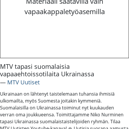
Materiaali saatavilla vain
vapaakappaletyöasemilla
MTV tapasi suomalaisia
vapaaehtoissotilaita Ukrainassa
―
MTV Uutiset
Ukrainaan on lähtenyt taistelemaan tuhansia ihmisiä
ulkomailta, myös Suomesta joitakin kymmeniä.
Suomalaisilla on Ukrainassa toiminut nyt kuukauden
verran oma joukkueensa. Toimittajamme Niko Nurminen
tapasi Ukrainassa suomalaistaistelijoiden ryhmän. Tilaa
MTV Uutisten Youtube-kanava! 🙏 Uutisia suorana aamusta