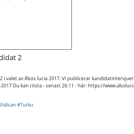
didat 2
 i valet av Åbos lucia 2017. Vi publicerar kandidatintervjue
017 Du kan rösta - senast 26.11 - här: https://www.abolucia
khälsan
#Turku