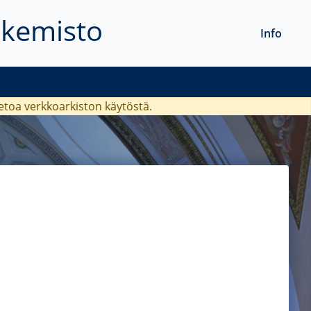
akemisto
Info
ietoa verkkoarkiston käytöstä.