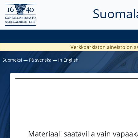
Suomala
Verkkoarkiston aineisto on s
Suomeksi
―
På svenska
―
In English
Materiaali saatavilla vain vapaa