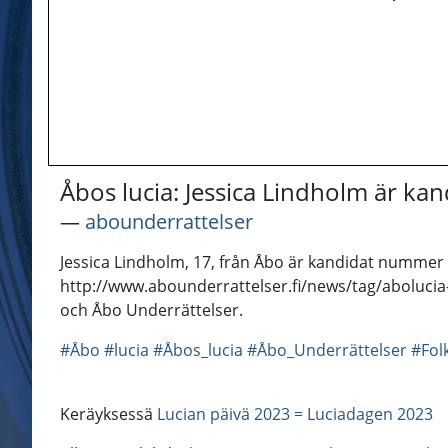
Åbos lucia: Jessica Lindholm är kan
―
abounderrattelser
Jessica Lindholm, 17, från Åbo är kandidat nummer 2
http://www.abounderrattelser.fi/news/tag/abolucia-2
och Åbo Underrättelser.
#Åbo
#lucia
#Åbos_lucia
#Åbo_Underrättelser
#Fol
Keräyksessä
Lucian päivä 2023 = Luciadagen 2023