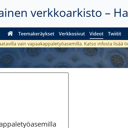
inen verkkoarkisto – H
Teemakeräykset
Verkkosivut
Videot
Twiitit
aatavilla vain vapaakappaletyöasemilla. Katso
infosta
lisää t
kappaletyöasemilla