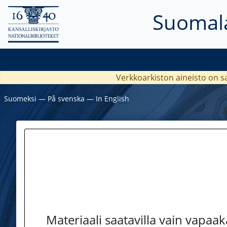
Suomala
Verkkoarkiston aineisto on s
Suomeksi
―
På svenska
―
In English
Materiaali saatavilla vain vapaa