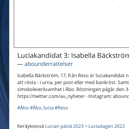
Luciakandidat 3: Isabella Bäckströ
―
abounderrattelser
Isabella Bäckström, 17, från Reso är luciakandidat 
att rösta - i urna, per post eller med bankröst. Samti
simskoleverksamhet i Åbo. Röstningen pågår den 3-
https://twitter.com/au_nyheter - Instagram: aboun
#Åbo
#Åbo_lucia
#Reso
Keräyksessä
Lucian päivä 2023 = Luciadagen 2023