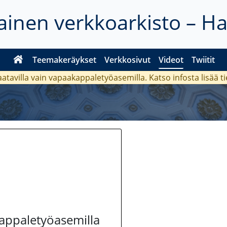
inen verkkoarkisto – H
Teemakeräykset
Verkkosivut
Videot
Twiitit
aatavilla vain vapaakappaletyöasemilla. Katso
infosta
lisää t
kappaletyöasemilla