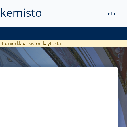
akemisto
Info
ietoa verkkoarkiston käytöstä.