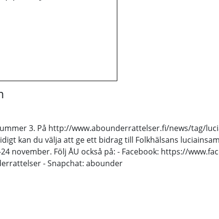
m
nummer 3. På http://www.abounderrattelser.fi/news/tag/lucia
digt kan du välja att ge ett bidrag till Folkhälsans luciainsa
24 november. Följ ÅU också på: - Facebook: https://www.fa
derrattelser - Snapchat: abounder