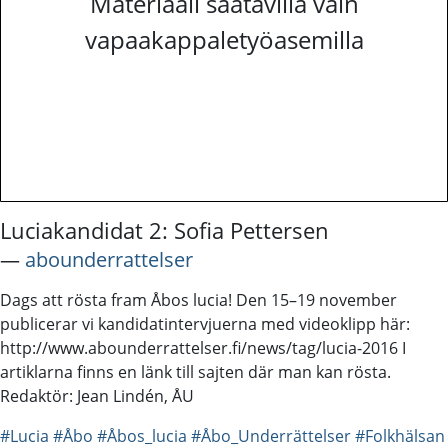
Materiaali saatavilla vain
vapaakappaletyöasemilla
Luciakandidat 2: Sofia Pettersen
―
abounderrattelser
Dags att rösta fram Åbos lucia! Den 15–19 november
publicerar vi kandidatintervjuerna med videoklipp här:
http://www.abounderrattelser.fi/news/tag/lucia-2016 I
artiklarna finns en länk till sajten där man kan rösta.
Redaktör: Jean Lindén, ÅU
#Lucia
#Åbo
#Åbos_lucia
#Åbo_Underrättelser
#Folkhälsan