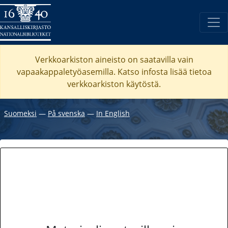
Verkkoarkiston aineisto on saatavilla vain
vapaakappaletyöasemilla. Katso
infosta
lisää tietoa
verkkoarkiston käytöstä.
Suomeksi
―
På svenska
―
In English