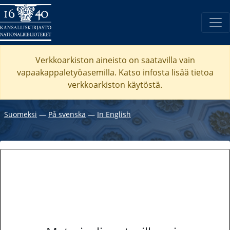
Verkkoarkiston aineisto on saatavilla vain
vapaakappaletyöasemilla. Katso
infosta
lisää tietoa
verkkoarkiston käytöstä.
Suomeksi
―
På svenska
―
In English