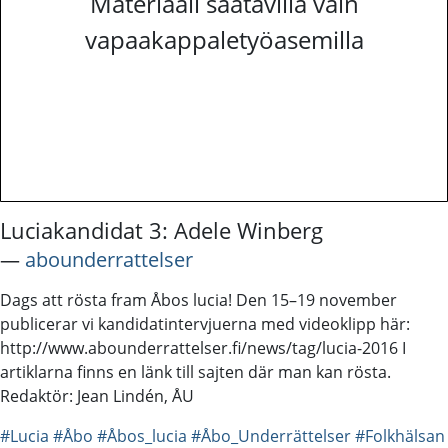
Materiaali saatavilla vain
vapaakappaletyöasemilla
Luciakandidat 3: Adele Winberg
―
abounderrattelser
Dags att rösta fram Åbos lucia! Den 15–19 november
publicerar vi kandidatintervjuerna med videoklipp här:
http://www.abounderrattelser.fi/news/tag/lucia-2016 I
artiklarna finns en länk till sajten där man kan rösta.
Redaktör: Jean Lindén, ÅU
#Lucia
#Åbo
#Åbos_lucia
#Åbo_Underrättelser
#Folkhälsan