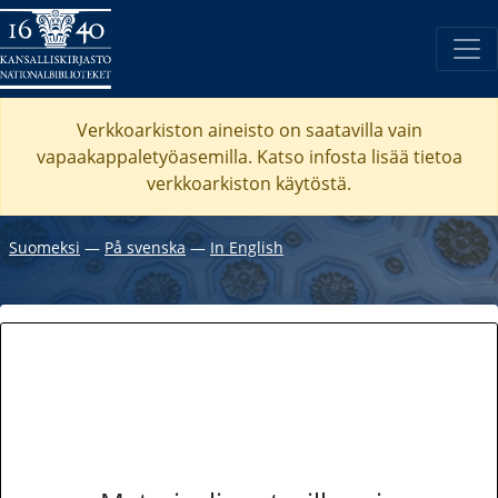
Verkkoarkiston aineisto on saatavilla vain
vapaakappaletyöasemilla. Katso
infosta
lisää tietoa
verkkoarkiston käytöstä.
Suomeksi
―
På svenska
―
In English