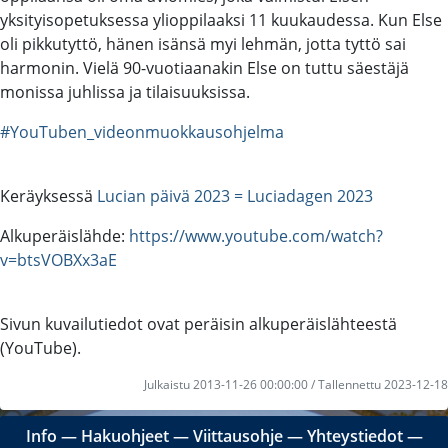
yksityisopetuksessa ylioppilaaksi 11 kuukaudessa. Kun Else
oli pikkutyttö, hänen isänsä myi lehmän, jotta tyttö sai
harmonin. Vielä 90-vuotiaanakin Else on tuttu säestäjä
monissa juhlissa ja tilaisuuksissa.
#YouTuben_videonmuokkausohjelma
Keräyksessä
Lucian päivä 2023 = Luciadagen 2023
Alkuperäislähde:
https://www.youtube.com/watch?
v=btsVOBXx3aE
Sivun kuvailutiedot ovat peräisin alkuperäislähteestä
(YouTube).
Julkaistu 2013-11-26 00:00:00 / Tallennettu 2023-12-18
Info
―
Hakuohjeet
―
Viittausohje
―
Yhteystiedot
―