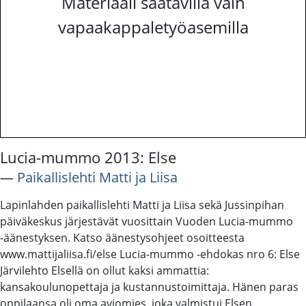
Materiaali saatavilla vain
vapaakappaletyöasemilla
Lucia-mummo 2013: Else
―
Paikallislehti Matti ja Liisa
Lapinlahden paikallislehti Matti ja Liisa sekä Jussinpihan
päiväkeskus järjestävät vuosittain Vuoden Lucia-mummo
-äänestyksen. Katso äänestysohjeet osoitteesta
www.mattijaliisa.fi/else Lucia-mummo -ehdokas nro 6: Else
Järvilehto Elsellä on ollut kaksi ammattia:
kansakoulunopettaja ja kustannustoimittaja. Hänen paras
oppilaansa oli oma aviomies, joka valmistui Elsen