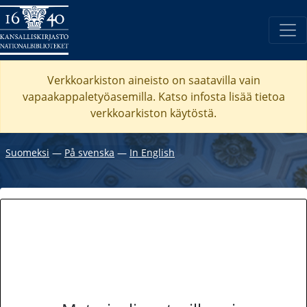
Verkkoarkiston aineisto on saatavilla vain
vapaakappaletyöasemilla. Katso
infosta
lisää tietoa
verkkoarkiston käytöstä.
Suomeksi
―
På svenska
―
In English