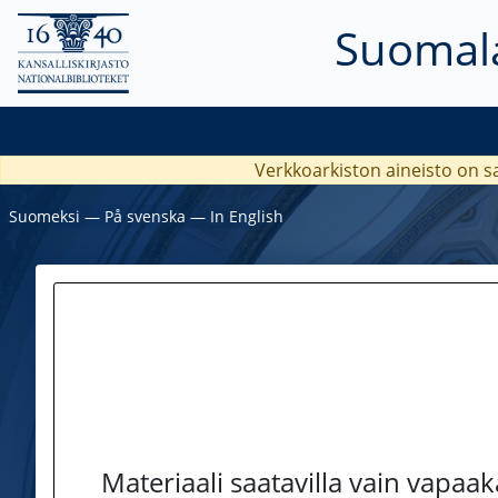
Suomala
Verkkoarkiston aineisto on s
Suomeksi
―
På svenska
―
In English
Materiaali saatavilla vain vapaa