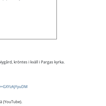
ygård, kröntes i kväll i Pargas kyrka.
?v=GXYzAjYyuDM
tä (YouTube).