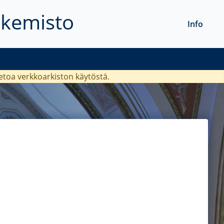
akemisto
Info
ietoa verkkoarkiston käytöstä.