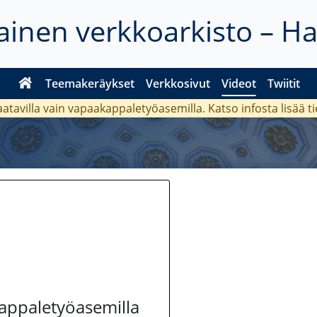
inen verkkoarkisto – H
Teemakeräykset
Verkkosivut
Videot
Twiitit
aatavilla vain vapaakappaletyöasemilla. Katso
infosta
lisää t
kappaletyöasemilla