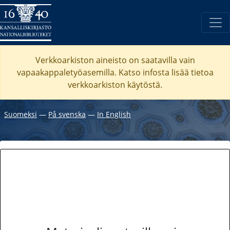
Verkkoarkiston aineisto on saatavilla vain
vapaakappaletyöasemilla. Katso
infosta
lisää tietoa
verkkoarkiston käytöstä.
Suomeksi
―
På svenska
―
In English