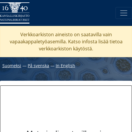
Verkkoarkiston aineisto on saatavilla vain
vapaakappaletyöasemilla. Katso
infosta
lisää tietoa
verkkoarkiston käytöstä.
Suomeksi
―
På svenska
―
In English