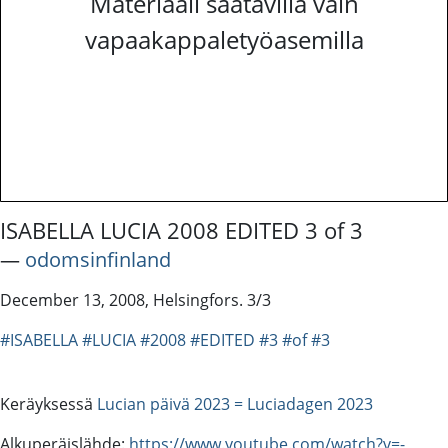
Materiaali saatavilla vain
vapaakappaletyöasemilla
ISABELLA LUCIA 2008 EDITED 3 of 3
―
odomsinfinland
December 13, 2008, Helsingfors. 3/3
#ISABELLA
#LUCIA
#2008
#EDITED
#3
#of
#3
Keräyksessä
Lucian päivä 2023 = Luciadagen 2023
Alkuperäislähde:
https://www.youtube.com/watch?v=-