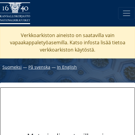
Verkkoarkiston aineisto on saatavilla vain
vapaakappaletyöasemilla. Katso
infosta
lisää tietoa
verkkoarkiston käytöstä.
Suomeksi
―
På svenska
―
In English