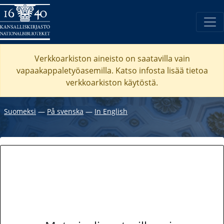
Verkkoarkiston aineisto on saatavilla vain
vapaakappaletyöasemilla. Katso
infosta
lisää tietoa
verkkoarkiston käytöstä.
Suomeksi
―
På svenska
―
In English