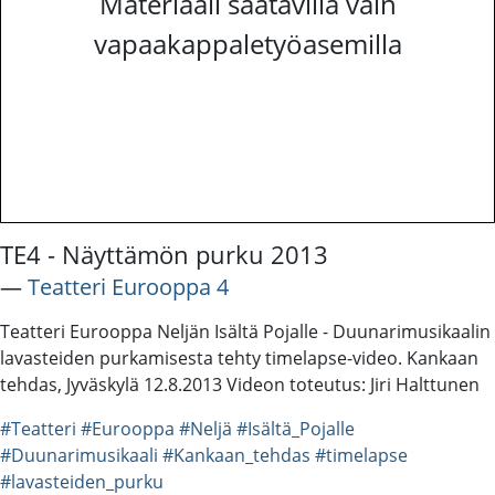
Materiaali saatavilla vain
vapaakappaletyöasemilla
TE4 - Näyttämön purku 2013
―
Teatteri Eurooppa 4
Teatteri Eurooppa Neljän Isältä Pojalle - Duunarimusikaalin
lavasteiden purkamisesta tehty timelapse-video. Kankaan
tehdas, Jyväskylä 12.8.2013 Videon toteutus: Jiri Halttunen
#Teatteri
#Eurooppa
#Neljä
#Isältä_Pojalle
#Duunarimusikaali
#Kankaan_tehdas
#timelapse
#lavasteiden_purku