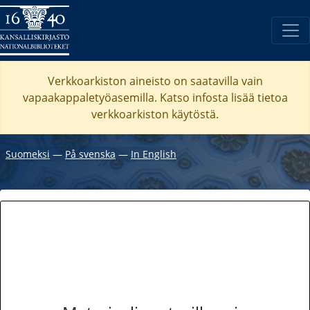
Verkkoarkiston aineisto on saatavilla vain
vapaakappaletyöasemilla. Katso
infosta
lisää tietoa
verkkoarkiston käytöstä.
Suomeksi
―
På svenska
―
In English