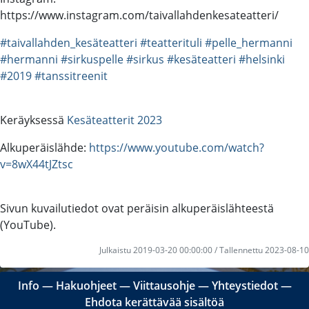
https://www.instagram.com/taivallahdenkesateatteri/
#taivallahden_kesäteatteri
#teatterituli
#pelle_hermanni
#hermanni
#sirkuspelle
#sirkus
#kesäteatteri
#helsinki
#2019
#tanssitreenit
Keräyksessä
Kesäteatterit 2023
Alkuperäislähde:
https://www.youtube.com/watch?
v=8wX44tJZtsc
Sivun kuvailutiedot ovat peräisin alkuperäislähteestä
(YouTube).
Julkaistu 2019-03-20 00:00:00 / Tallennettu 2023-08-10
Info
―
Hakuohjeet
―
Viittausohje
―
Yhteystiedot
―
Ehdota kerättävää sisältöä