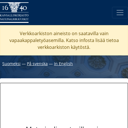
Verkkoarkiston aineisto on saatavilla vain
vapaakappaletyöasemilla. Katso
infosta
lisää tietoa
verkkoarkiston käytöstä.
Suomeksi
―
På svenska
―
In English