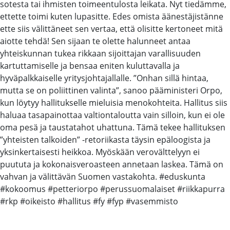
sotesta tai ihmisten toimeentulosta leikata. Nyt tiedämme,
ettette toimi kuten lupasitte. Edes omista äänestäjistänne
ette siis välittäneet sen vertaa, että olisitte kertoneet mitä
aiotte tehdä! Sen sijaan te olette halunneet antaa
yhteiskunnan tukea rikkaan sijoittajan varallisuuden
kartuttamiselle ja bensaa eniten kuluttavalla ja
hyväpalkkaiselle yritysjohtajallalle. ”Onhan sillä hintaa,
mutta se on poliittinen valinta”, sanoo pääministeri Orpo,
kun löytyy hallitukselle mieluisia menokohteita. Hallitus siis
haluaa tasapainottaa valtiontaloutta vain silloin, kun ei ole
oma pesä ja taustatahot uhattuna. Tämä tekee hallituksen
”yhteisten talkoiden” -retoriikasta täysin epäloogista ja
yksinkertaisesti heikkoa. Myöskään verovälttelyyn ei
puututa ja kokonaisveroasteen annetaan laskea. Tämä on
vahvan ja välittävän Suomen vastakohta. #eduskunta
#kokoomus #petteriorpo #perussuomalaiset #riikkapurra
#rkp #oikeisto #hallitus #fy #fyp #vasemmisto