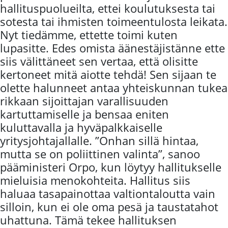
hallituspuolueilta, ettei koulutuksesta tai
sotesta tai ihmisten toimeentulosta leikata.
Nyt tiedämme, ettette toimi kuten
lupasitte. Edes omista äänestäjistänne ette
siis välittäneet sen vertaa, että olisitte
kertoneet mitä aiotte tehdä! Sen sijaan te
olette halunneet antaa yhteiskunnan tukea
rikkaan sijoittajan varallisuuden
kartuttamiselle ja bensaa eniten
kuluttavalla ja hyväpalkkaiselle
yritysjohtajallalle. ”Onhan sillä hintaa,
mutta se on poliittinen valinta”, sanoo
pääministeri Orpo, kun löytyy hallitukselle
mieluisia menokohteita. Hallitus siis
haluaa tasapainottaa valtiontaloutta vain
silloin, kun ei ole oma pesä ja taustatahot
uhattuna. Tämä tekee hallituksen