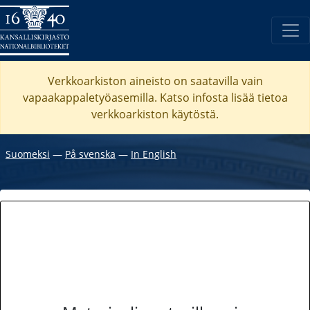
Verkkoarkiston aineisto on saatavilla vain
vapaakappaletyöasemilla. Katso
infosta
lisää tietoa
verkkoarkiston käytöstä.
Suomeksi
―
På svenska
―
In English