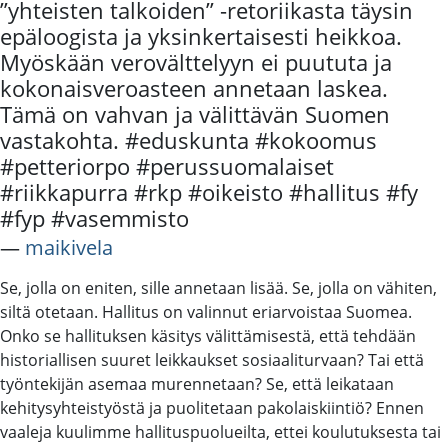
”yhteisten talkoiden” -retoriikasta täysin
epäloogista ja yksinkertaisesti heikkoa.
Myöskään verovälttelyyn ei puututa ja
kokonaisveroasteen annetaan laskea.
Tämä on vahvan ja välittävän Suomen
vastakohta. #eduskunta #kokoomus
#petteriorpo #perussuomalaiset
#riikkapurra #rkp #oikeisto #hallitus #fy
#fyp #vasemmisto
―
maikivela
Se, jolla on eniten, sille annetaan lisää. Se, jolla on vähiten,
siltä otetaan. Hallitus on valinnut eriarvoistaa Suomea.
Onko se hallituksen käsitys välittämisestä, että tehdään
historiallisen suuret leikkaukset sosiaaliturvaan? Tai että
työntekijän asemaa murennetaan? Se, että leikataan
kehitysyhteistyöstä ja puolitetaan pakolaiskiintiö? Ennen
vaaleja kuulimme hallituspuolueilta, ettei koulutuksesta tai