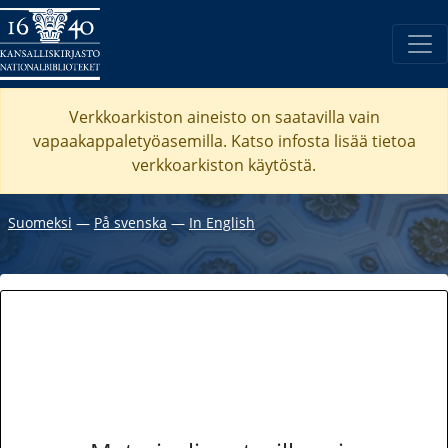
Verkkoarkiston aineisto on saatavilla vain
vapaakappaletyöasemilla. Katso
infosta
lisää tietoa
verkkoarkiston käytöstä.
Suomeksi
―
På svenska
―
In English