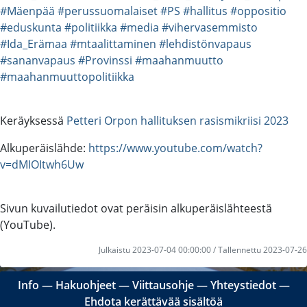
#Mäenpää
#perussuomalaiset
#PS
#hallitus
#oppositio
#eduskunta
#politiikka
#media
#vihervasemmisto
#Ida_Erämaa
#mtaalittaminen
#lehdistönvapaus
#sananvapaus
#Provinssi
#maahanmuutto
#maahanmuuttopolitiikka
Keräyksessä
Petteri Orpon hallituksen rasismikriisi 2023
Alkuperäislähde:
https://www.youtube.com/watch?
v=dMIOItwh6Uw
Sivun kuvailutiedot ovat peräisin alkuperäislähteestä
(YouTube).
Julkaistu 2023-07-04 00:00:00 / Tallennettu 2023-07-26
Info
―
Hakuohjeet
―
Viittausohje
―
Yhteystiedot
―
Ehdota kerättävää sisältöä