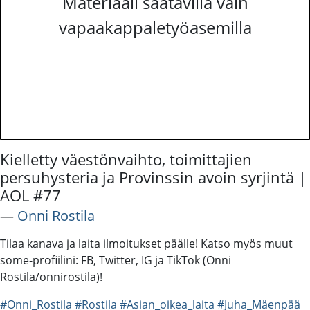
Materiaali saatavilla vain
vapaakappaletyöasemilla
Kielletty väestönvaihto, toimittajien
persuhysteria ja Provinssin avoin syrjintä |
AOL #77
―
Onni Rostila
Tilaa kanava ja laita ilmoitukset päälle! Katso myös muut
some-profiilini: FB, Twitter, IG ja TikTok (Onni
Rostila/onnirostila)!
#Onni_Rostila
#Rostila
#Asian_oikea_laita
#Juha_Mäenpää