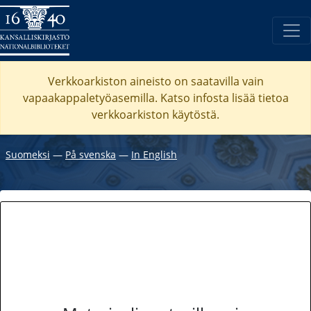
Verkkoarkiston aineisto on saatavilla vain
vapaakappaletyöasemilla. Katso
infosta
lisää tietoa
verkkoarkiston käytöstä.
Suomeksi
―
På svenska
―
In English