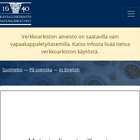
Verkkoarkiston aineisto on saatavilla vain
vapaakappaletyöasemilla. Katso
infosta
lisää tietoa
verkkoarkiston käytöstä.
Suomeksi
―
På svenska
―
In English