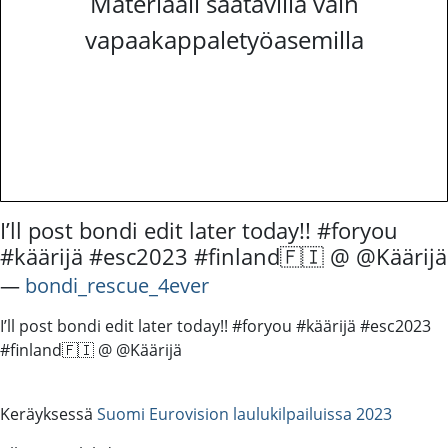
Materiaali saatavilla vain
vapaakappaletyöasemilla
I’ll post bondi edit later today!! #foryou
#käärijä #esc2023 #finland🇫🇮 @ @Käärijä
―
bondi_rescue_4ever
I’ll post bondi edit later today!! #foryou #käärijä #esc2023
#finland🇫🇮 @ @Käärijä
Keräyksessä
Suomi Eurovision laulukilpailuissa 2023