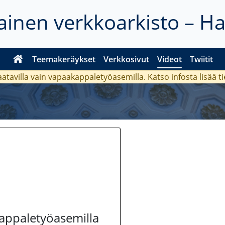
inen verkkoarkisto – H
Teemakeräykset
Verkkosivut
Videot
Twiitit
aatavilla vain vapaakappaletyöasemilla. Katso
infosta
lisää t
kappaletyöasemilla