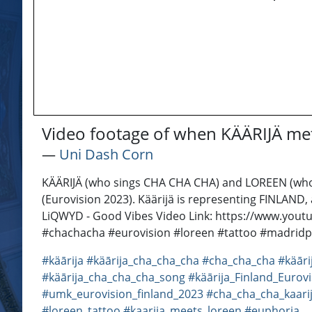
Video footage of when KÄÄRIJÄ me
―
Uni Dash Corn
KÄÄRIJÄ (who sings CHA CHA CHA) and LOREEN (who 
(Eurovision 2023). Käärijä is representing FINLAND
LiQWYD - Good Vibes Video Link: https://www.you
#chachacha #eurovision #loreen #tattoo #madridpa
#käārija
#käārija_cha_cha_cha
#cha_cha_cha
#käār
#käārija_cha_cha_cha_song
#käārija_Finland_Eurov
#umk_eurovision_finland_2023
#cha_cha_cha_kaari
#loreen_tattoo
#kaarija_meets_loreen
#euphoria