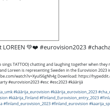
t LOREEN 💚❤️ #eurovision2023 #chacha
sings TATTOO) chatting and laughing together when they me
, and Loreen is representing Sweden in the Eurovision 2023
tube.com/watch?v=XyuIS6gNh4g Download: https://hypeddit.
rty #eurovision2023 #esc #esc2023 #käärijä
ija_umk
#käārija_eurovision
#käārija_eurovision_2023
#cha_
ision
#käārija_Finland
#Finland_Eurovision_entry_2023
#Finl
ja
#finland_eurovision_2023
#finland_eurovision
#kaarija_s