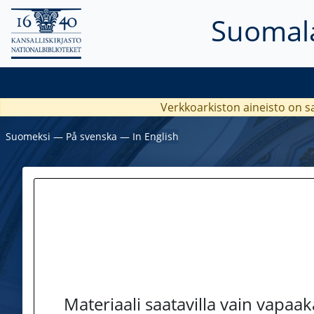
Suomala
Verkkoarkiston aineisto on s
Suomeksi
―
På svenska
―
In English
Materiaali saatavilla vain vapaa