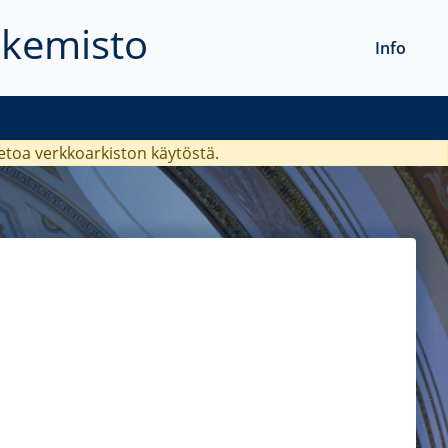
akemisto
Info
ietoa verkkoarkiston käytöstä.