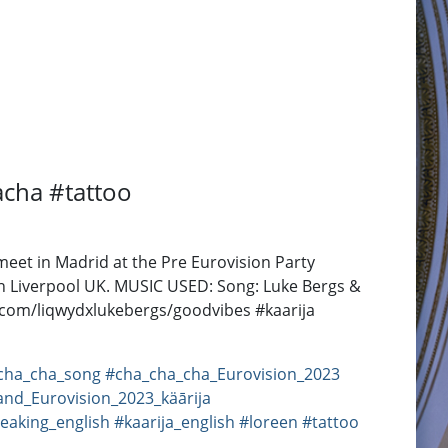
cha #tattoo
et in Madrid at the Pre Eurovision Party
 in Liverpool UK. MUSIC USED: Song: Luke Bergs &
com/liqwydxlukebergs/goodvibes #kaarija
cha_cha_song
#cha_cha_cha_Eurovision_2023
and_Eurovision_2023_käārija
peaking_english
#kaarija_english
#loreen
#tattoo