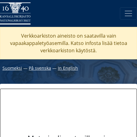
Verkkoarkiston aineisto on saatavilla vain
vapaakappaletyöasemilla. Katso
infosta
lisää tietoa
verkkoarkiston käytöstä.
Suomeksi
―
På svenska
―
In English