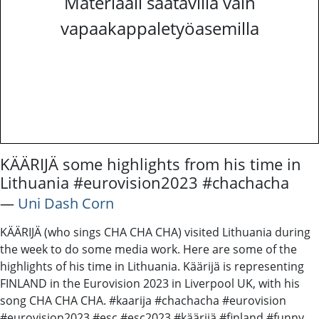
Materiaali saatavilla vain
vapaakappaletyöasemilla
KÄÄRIJÄ some highlights from his time in
Lithuania #eurovision2023 #chachacha
―
Uni Dash Corn
KÄÄRIJÄ (who sings CHA CHA CHA) visited Lithuania during
the week to do some media work. Here are some of the
highlights of his time in Lithuania. Käärijä is representing
FINLAND in the Eurovision 2023 in Liverpool UK, with his
song CHA CHA CHA. #kaarija #chachacha #eurovision
#eurovision2023 #esc #esc2023 #käärijä #finland #funny