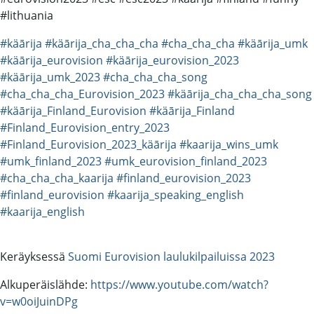
#lithuania
#käārija
#käārija_cha_cha_cha
#cha_cha_cha
#käārija_umk
#käārija_eurovision
#käārija_eurovision_2023
#käārija_umk_2023
#cha_cha_cha_song
#cha_cha_cha_Eurovision_2023
#käārija_cha_cha_cha_song
#käārija_Finland_Eurovision
#käārija_Finland
#Finland_Eurovision_entry_2023
#Finland_Eurovision_2023_käārija
#kaarija_wins_umk
#umk_finland_2023
#umk_eurovision_finland_2023
#cha_cha_cha_kaarija
#finland_eurovision_2023
#finland_eurovision
#kaarija_speaking_english
#kaarija_english
Keräyksessä
Suomi Eurovision laulukilpailuissa 2023
Alkuperäislähde:
https://www.youtube.com/watch?
v=w0oiJuinDPg