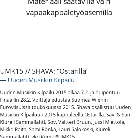
Materiaali saatavilla vain
vapaakappaletyöasemilla
UMK15 // SHAVA: “Ostarilla”
―
Uuden Musiikin Kilpailu
Uuden Musiikin Kilpailu 2015 alkaa 7.2. ja huipentuu
Finaaliin 28.2. Voittaja edustaa Suomea Wienin
Euroviisuissa toukokuussa 2015. Shava osallistuu Uuden
Musiikin Kilpailuun 2015 kappaleella Ostarilla. Säv. & San.
Kiureli Sammallahti, Sov. Valtteri Bruun, Jussi Miettola,
Mikko Raita, Sami Rönkä, Lauri Salokoski, Kiureli
Sammallahti. yle.fi/umk #UMK15