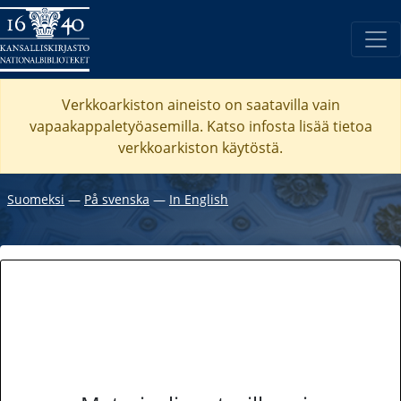
Verkkoarkiston aineisto on saatavilla vain
vapaakappaletyöasemilla. Katso
infosta
lisää tietoa
verkkoarkiston käytöstä.
Suomeksi
―
På svenska
―
In English