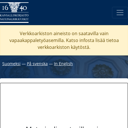
Verkkoarkiston aineisto on saatavilla vain
vapaakappaletyöasemilla. Katso
infosta
lisää tietoa
verkkoarkiston käytöstä.
Suomeksi
―
På svenska
―
In English