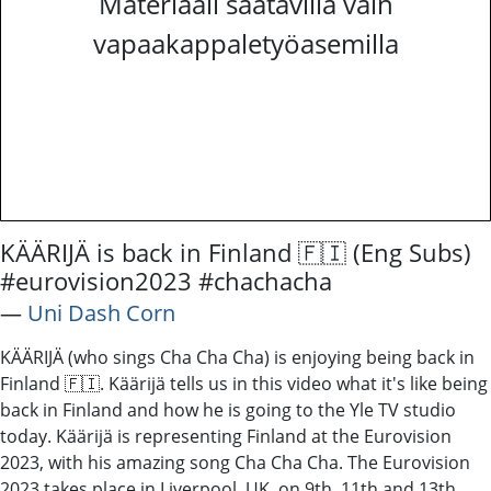
Materiaali saatavilla vain
vapaakappaletyöasemilla
KÄÄRIJÄ is back in Finland 🇫🇮 (Eng Subs)
#eurovision2023 #chachacha
―
Uni Dash Corn
KÄÄRIJÄ (who sings Cha Cha Cha) is enjoying being back in
Finland 🇫🇮. Käärijä tells us in this video what it's like being
back in Finland and how he is going to the Yle TV studio
today. Käärijä is representing Finland at the Eurovision
2023, with his amazing song Cha Cha Cha. The Eurovision
2023 takes place in Liverpool, UK, on 9th, 11th and 13th