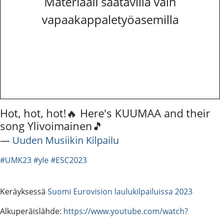
Materiaali saatavilla vain
vapaakappaletyöasemilla
Hot, hot, hot!🔥 Here's KUUMAA and their
song Ylivoimainen🎵
―
Uuden Musiikin Kilpailu
#UMK23
#yle
#ESC2023
Keräyksessä
Suomi Eurovision laulukilpailuissa 2023
Alkuperäislähde:
https://www.youtube.com/watch?