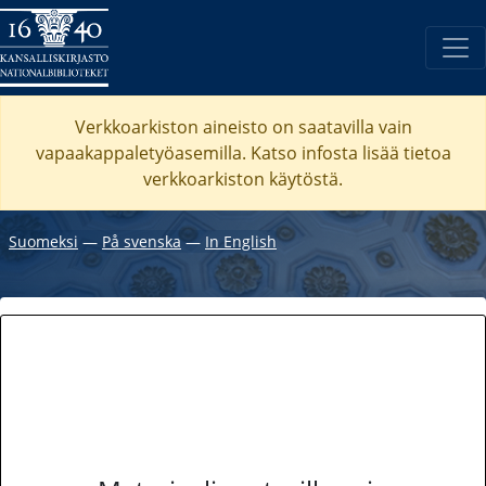
Verkkoarkiston aineisto on saatavilla vain
vapaakappaletyöasemilla. Katso
infosta
lisää tietoa
verkkoarkiston käytöstä.
Suomeksi
―
På svenska
―
In English