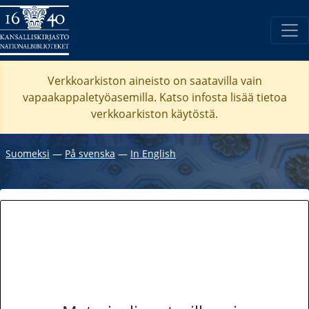
Verkkoarkiston aineisto on saatavilla vain
vapaakappaletyöasemilla. Katso
infosta
lisää tietoa
verkkoarkiston käytöstä.
Suomeksi
―
På svenska
―
In English