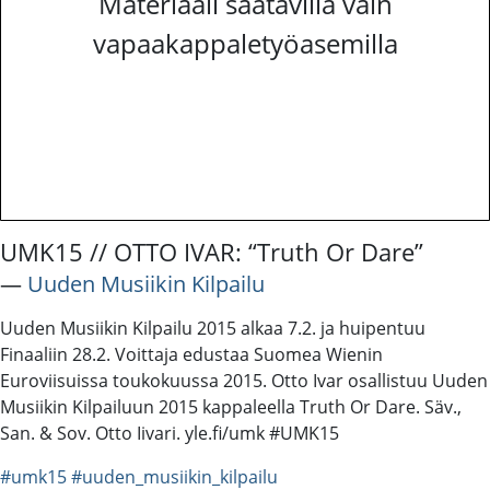
Materiaali saatavilla vain
vapaakappaletyöasemilla
UMK15 // OTTO IVAR: “Truth Or Dare”
―
Uuden Musiikin Kilpailu
Uuden Musiikin Kilpailu 2015 alkaa 7.2. ja huipentuu
Finaaliin 28.2. Voittaja edustaa Suomea Wienin
Euroviisuissa toukokuussa 2015. Otto Ivar osallistuu Uuden
Musiikin Kilpailuun 2015 kappaleella Truth Or Dare. Säv.,
San. & Sov. Otto Iivari. yle.fi/umk #UMK15
#umk15
#uuden_musiikin_kilpailu