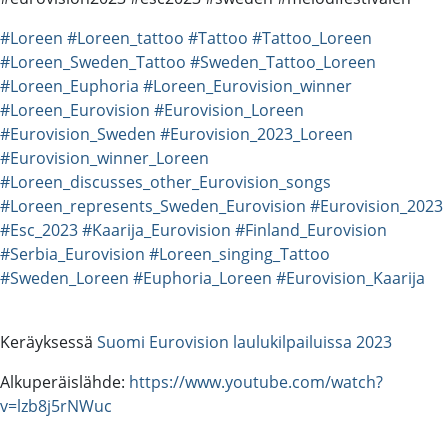
#Loreen
#Loreen_tattoo
#Tattoo
#Tattoo_Loreen
#Loreen_Sweden_Tattoo
#Sweden_Tattoo_Loreen
#Loreen_Euphoria
#Loreen_Eurovision_winner
#Loreen_Eurovision
#Eurovision_Loreen
#Eurovision_Sweden
#Eurovision_2023_Loreen
#Eurovision_winner_Loreen
#Loreen_discusses_other_Eurovision_songs
#Loreen_represents_Sweden_Eurovision
#Eurovision_2023
#Esc_2023
#Kaarija_Eurovision
#Finland_Eurovision
#Serbia_Eurovision
#Loreen_singing_Tattoo
#Sweden_Loreen
#Euphoria_Loreen
#Eurovision_Kaarija
Keräyksessä
Suomi Eurovision laulukilpailuissa 2023
Alkuperäislähde:
https://www.youtube.com/watch?
v=lzb8j5rNWuc