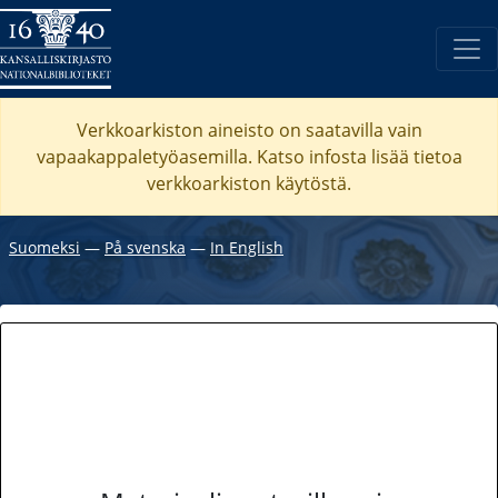
Verkkoarkiston aineisto on saatavilla vain
vapaakappaletyöasemilla. Katso
infosta
lisää tietoa
verkkoarkiston käytöstä.
Suomeksi
―
På svenska
―
In English